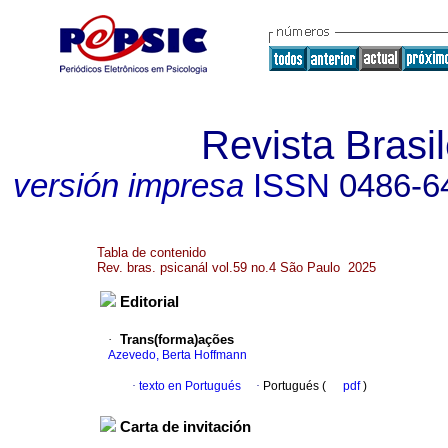
Revista Brasil
versión impresa
ISSN
0486-6
Tabla de contenido
Rev. bras. psicanál vol.59 no.4 São Paulo 2025
Editorial
·
Trans(forma)ações
Azevedo, Berta Hoffmann
·
texto en Portugués
·
Portugués (
pdf
)
Carta de invitación