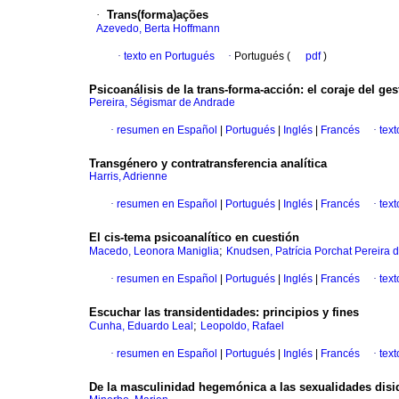
·
Trans(forma)ações
Azevedo, Berta Hoffmann
·
texto en Portugués
·
Portugués (
pdf
)
Psicoanálisis de la trans-forma-acción: el coraje del ges
Pereira, Ségismar de Andrade
·
resumen en Español
|
Portugués
|
Inglés
|
Francés
·
tex
Transgénero y contratransferencia analítica
Harris, Adrienne
·
resumen en Español
|
Portugués
|
Inglés
|
Francés
·
tex
El cis-tema psicoanalítico en cuestión
;
Macedo, Leonora Maniglia
Knudsen, Patrícia Porchat Pereira d
·
resumen en Español
|
Portugués
|
Inglés
|
Francés
·
tex
Escuchar las transidentidades: principios y fines
;
Cunha, Eduardo Leal
Leopoldo, Rafael
·
resumen en Español
|
Portugués
|
Inglés
|
Francés
·
tex
De la masculinidad hegemónica a las sexualidades disi