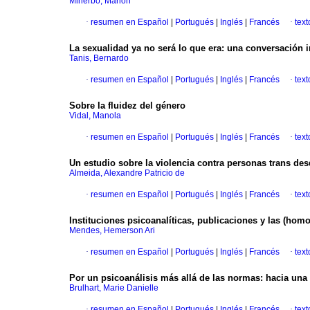
Minerbo, Marion
·
resumen en Español
|
Portugués
|
Inglés
|
Francés
·
tex
La sexualidad ya no será lo que era: una conversación in
Tanis, Bernardo
·
resumen en Español
|
Portugués
|
Inglés
|
Francés
·
tex
Sobre la fluidez del género
Vidal, Manola
·
resumen en Español
|
Portugués
|
Inglés
|
Francés
·
tex
Un estudio sobre la violencia contra personas trans des
Almeida, Alexandre Patricio de
·
resumen en Español
|
Portugués
|
Inglés
|
Francés
·
tex
Instituciones psicoanalíticas, publicaciones y las (homo
Mendes, Hemerson Ari
·
resumen en Español
|
Portugués
|
Inglés
|
Francés
·
tex
Por un psicoanálisis más allá de las normas: hacia una
Brulhart, Marie Danielle
·
resumen en Español
|
Portugués
|
Inglés
|
Francés
·
tex