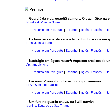
Prêmios
·
Guardiã da vida, guardiã da morte O traumático na 
Mondrzak, Viviane Sprinz
·
resumo em Português
|
Espanhol
|
Inglês
|
Francês
·
te
·
Da lama ao caos, do caos à lama: Em busca de um qu
Lima, Juliana Lang
·
resumo em Português
|
Espanhol
|
Inglês
|
Francês
·
te
,2
·
Naufrágio em águas rasas
: Aspectos arcaicos de u
Archangelo, Ana
·
resumo em Português
|
Espanhol
|
Inglês
|
Francês
·
te
·
Persona: Vozes do indizível no corpo feminino
Lozzi, Silene de Paulino
·
resumo em Português
|
Espanhol
|
Inglês
|
Francês
·
te
·
Um furo no guarda-chuva, ou I will survive
Martins, Eduardo de São Thiago