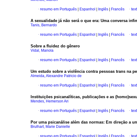
·
resumo em Português
|
Espanhol
|
Inglês
|
Francês
·
tex
A sexualidade já não será o que era: Uma conversa infin
Tanis, Bernardo
·
resumo em Português
|
Espanhol
|
Inglês
|
Francês
·
tex
Sobre a fluidez do gênero
Vidal, Manola
·
resumo em Português
|
Espanhol
|
Inglês
|
Francês
·
tex
Um estudo sobre a violência contra pessoas trans na pe
Almeida, Alexandre Patricio de
·
resumo em Português
|
Espanhol
|
Inglês
|
Francês
·
tex
Instituições psicanalíticas, publicações e as (homo)sexu
Mendes, Hemerson Ari
·
resumo em Português
|
Espanhol
|
Inglês
|
Francês
·
tex
Por uma psicanálise além das normas: Em direção a um
Brulhart, Marie Danielle
·
resumo em Português
|
Espanhol
|
Inglês
|
Francês
·
tex