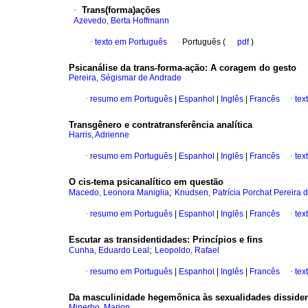
·
Trans(forma)ações
Azevedo, Berta Hoffmann
·
texto em Português
·
Português (
pdf
)
Psicanálise da trans-forma-ação: A coragem do gesto
Pereira, Ségismar de Andrade
·
resumo em Português
|
Espanhol
|
Inglês
|
Francês
·
tex
Transgênero e contratransferência analítica
Harris, Adrienne
·
resumo em Português
|
Espanhol
|
Inglês
|
Francês
·
tex
O cis-tema psicanalítico em questão
;
Macedo, Leonora Maniglia
Knudsen, Patrícia Porchat Pereira d
·
resumo em Português
|
Espanhol
|
Inglês
|
Francês
·
tex
Escutar as transidentidades: Princípios e fins
;
Cunha, Eduardo Leal
Leopoldo, Rafael
·
resumo em Português
|
Espanhol
|
Inglês
|
Francês
·
tex
Da masculinidade hegemônica às sexualidades disside
Minerbo, Marion