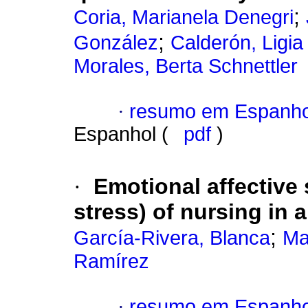
;
Coria, Marianela Denegri
;
González
Calderón, Ligia
Morales, Berta Schnettler
·
resumo em Espanho
Espanhol (
pdf
)
·
Emotional affective 
stress) of nursing in 
;
García-Rivera, Blanca
Ma
Ramírez
·
resumo em Espanho