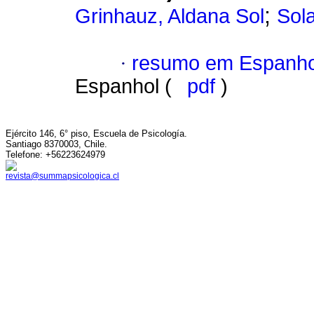
;
Grinhauz, Aldana Sol
Sola
·
resumo em Espanho
Espanhol (
pdf
)
Ejército 146, 6° piso, Escuela de Psicología.
Santiago 8370003, Chile.
Telefone: +56223624979
revista@summapsicologica.cl