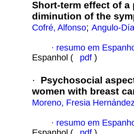
Short-term effect of a
diminution of the sy
;
Cofré, Alfonso
Angulo-Dí
·
resumo em Espanho
Espanhol (
pdf
)
·
Psychosocial aspects 
women with breast ca
Moreno, Fresia Hernánde
·
resumo em Espanho
Espanhol (
pdf
)