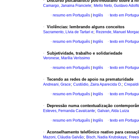
·
Discurso psicanalítico pós-freudiano sobre a hi
;
Camargo, Janaina Franciele
Mello Neto, Gustavo Adol
·
resumo em Português
|
Inglês
·
texto em Portugu
·
Violências
:
lembrando alguns conceitos
;
Sacramento, Lívia de Tartari e
Rezende, Manuel Morga
·
resumo em Português
|
Inglês
·
texto em Portugu
·
Subjetividade, trabalho e solidariedade
Veronese, Marília Veríssimo
·
resumo em Português
|
Inglês
·
texto em Portugu
·
Tecendo as redes de apoio na prematuridade
;
;
Andreani, Grace
Custódio, Zaira Aparecida O.
Crepaldi
·
resumo em Português
|
Inglês
·
texto em Portugu
·
Depressão numa contextualização contemporâ
;
Esteves, Fernanda Cavalcante
Galvan, Alda Luiza
·
resumo em Português
|
Inglês
·
texto em Portugu
·
Aconselhamento telefônico reativo para cessa
;
;
Mazoni, Cláudia Galvão
Bisch, Nadia Krubskaya
Frees