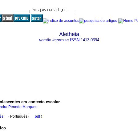
Aletheia
versão impressa
ISSN
1413-0394
dolescentes em contexto escolar
xandra Penedo Marques
ês
·
Português (
pdf
)
Rico