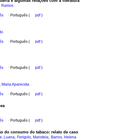
steria e algumas relações com a literatura
fo Ramos
ês
·
Português (
pdf
)
do
ês
·
Português (
pdf
)
ês
·
Português (
pdf
)
, Maria Aparecida
ês
·
Português (
pdf
)
nea
ês
·
Português (
pdf
)
ção do consumo do tabaco
:
relato de caso
;
;
e, Luana
Ferigolo, Maristela
Barros, Helena