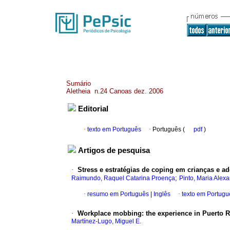
Sumário
Aletheia n.24 Canoas dez. 2006
Editorial
·
texto em Português
·
Português (
pdf
)
Artigos de pesquisa
·
Stress e estratégias de coping em crianças e a
;
Raimundo, Raquel Catarina Proença
Pinto, Maria Ale
·
resumo em Português
|
Inglês
·
texto em Portugu
·
Workplace mobbing
:
the experience in Puerto 
Martínez-Lugo, Miguel E.