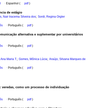
l
·
Espanhol (
pdf
)
ncia de estágio
;
s, Nair Iracema Silveira dos
Sordi, Regina Orgler
ês
·
Português (
pdf
)
municação alternativa e suplementar por universitários
ês
·
Português (
pdf
)
;
;
 Ana Maria T.
Gomes, Mônica Lúcia
Araújo, Silvana Marques de
ês
·
Português (
pdf
)
ão: veredas, como um processo de individuação
ês
·
Português (
pdf
)