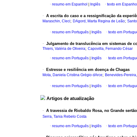
·
resumo em Espanhol
|
Inglês
·
texto em Espanho
·
A escrita do caso e a ressignificação da experiê
;
;
Maraschin, Cleci
DAgord, Marta Regina de Leão
Santo
·
resumo em Português
|
Inglês
·
texto em Portugu
·
Julgamento de translucência em sistemas de co
;
Thiers, Valéria de Oliveira
Capovilla, Fernando César
·
resumo em Português
|
Inglês
·
texto em Portugu
·
Estresse e resiliência em doença de Chagas
;
Mota, Daniela Cristina Grégio dArce
Benevides-Pereira,
·
resumo em Português
|
Inglês
·
texto em Portugu
Artigos de atualização
·
A travessia de Riobaldo Rosa, no Grande sert
Serra, Tania Rebelo Costa
·
resumo em Português
|
Inglês
·
texto em Portugu