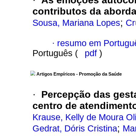
·
As emoções autocons
contributos da abord
;
Sousa, Mariana Lopes
Cr
·
resumo em Portugu
Português (
pdf
)
Artigos Empíricos - Promoção da Saúde
·
Percepção das gest
centro de atendimento 
Krause, Kelly de Moura Oli
;
Gedrat, Dóris Cristina
Mar