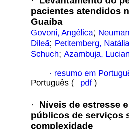
·
Levantamento do pe
pacientes atendidos 
Guaíba
;
Govoni, Angélica
Neumann
;
Dileã
Petitemberg, Natáli
;
Schuch
Azambuja, Lucia
·
resumo em Portugu
Português (
pdf
)
·
Níveis de estresse e
públicos de serviços 
complexidade