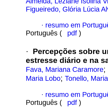
Almeida, Leziane Isolina Vi
Figueiredo, Glória Lúcia A
·
resumo em Portugu
Português (
pdf
)
·
Percepções sobre u
estresse diário e na 
;
Fava, Mariana Caramore
;
Maria Lobo
Tonello, Mar
·
resumo em Portugu
Português (
pdf
)