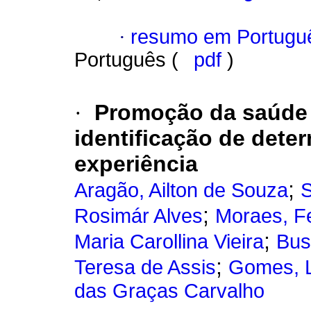
·
resumo em Portugu
Português (
pdf
)
·
Promoção da saúde d
identificação de dete
experiência
;
Aragão, Ailton de Souza
S
;
Rosimár Alves
Moraes, F
;
Maria Carollina Vieira
Busc
;
Teresa de Assis
Gomes, L
das Graças Carvalho