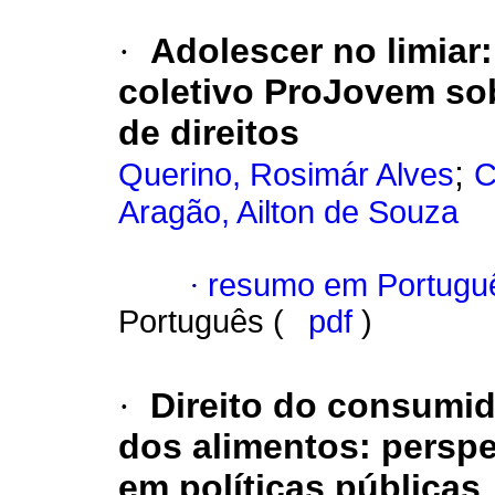
·
Adolescer no limiar
coletivo ProJovem sob
de direitos
;
Querino, Rosimár Alves
C
Aragão, Ailton de Souza
·
resumo em Portugu
Português (
pdf
)
·
Direito do consumid
dos alimentos
:
perspe
em políticas públicas