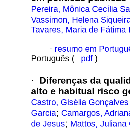
Pereira, Mônica Cecília S
Vassimon, Helena Siqueir
Tavares, Maria de Fátima
·
resumo em Portugu
Português (
pdf
)
·
Diferenças da quali
alto e habitual risco 
Castro, Gisélia Gonçalves
;
Garcia
Camargos, Adrian
;
de Jesus
Mattos, Juliana