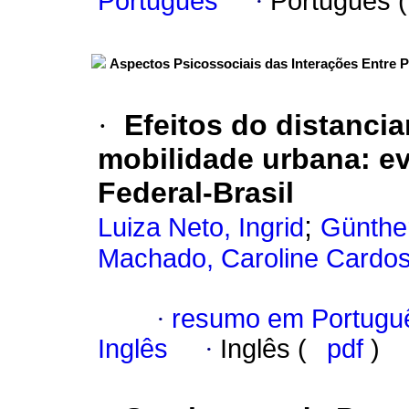
Português
·
Português 
Aspectos Psicossociais das Interações Entre 
·
Efeitos do distanci
mobilidade urbana: evi
Federal-Brasil
;
Luiza Neto, Ingrid
Günthe
Machado, Caroline Cardo
·
resumo em Portugu
Inglês
·
Inglês (
pdf
)