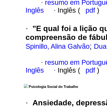
·
resumo em Portugu
Inglês
·
Inglês (
pdf
)
·
"E qual foi a lição 
compreensão de fábul
;
Spinillo, Alina Galvão
Duar
·
resumo em Portugu
Inglês
·
Inglês (
pdf
)
Psicologia Social do Trabalho
·
Ansiedade, depress