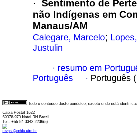
·
Sentimento de Pert
não Indígenas em Com
Manaus/AM
;
Calegare, Marcelo
Lopes,
Justulin
·
resumo em Portugu
Português
·
Português 
Todo o conteúdo deste periódico, exceto onde está identific
Caixa Postal 1622
59078-970 Natal RN Brazil
Tel.: +55 84 3342-2236(5)
revpsi@cchla.ufrn.br