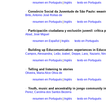
·
resumen en Portugués
|
Inglés
·
texto en Portugués
·
Consórcio
Social da Juventude de São Paulo
:
weavin
Brito, Antonio José Rollas de
·
resumen en Portugués
|
Inglés
·
texto en Portugués
·
Participación ciudadana y exclusión juvenil
:
crítica 
Abad, José Miguel
·
resumen en Español
|
Inglés
·
texto en Portugués
·
Building up Educomunication
:
experiences in Educo
;
;
;
Campos, Alessandra
Leão, Izabel
Deppe, Lara
Nazario, Ni
·
resumen en Portugués
|
Inglés
·
texto en Portugués
·
Telling and listening to stories
Oliveira, Maria Alice Oliva de
·
resumen en Portugués
|
Inglés
·
texto en Portugués
·
Youth, music and ancestrality in jongo community i
Perez, Carolina dos Santos Bezerra
·
resumen en Portugués
|
Inglés
·
texto en Portugués