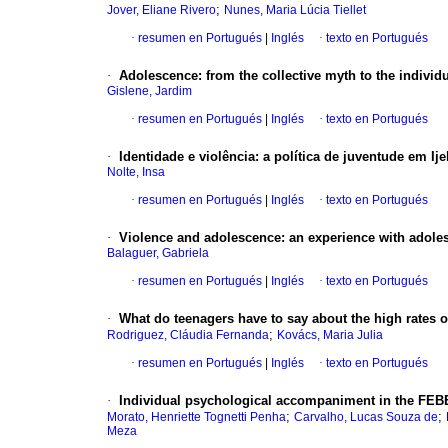
;
Jover, Eliane Rivero
Nunes, Maria Lúcia Tiellet
·
resumen en Portugués
|
Inglés
·
texto en Portugués
·
Adolescence
:
from the collective myth to the individ
Gislene, Jardim
·
resumen en Portugués
|
Inglés
·
texto en Portugués
·
Identidade e violência
:
a política de juventude em Ij
Nolte, Insa
·
resumen en Portugués
|
Inglés
·
texto en Portugués
·
Violence and adolescence
:
an experience with adole
Balaguer, Gabriela
·
resumen en Portugués
|
Inglés
·
texto en Portugués
·
What do teenagers have to say about the high rates o
;
Rodriguez, Cláudia Fernanda
Kovács, Maria Julia
·
resumen en Portugués
|
Inglés
·
texto en Portugués
·
Individual psychological accompaniment in the FE
;
;
Morato, Henriette Tognetti Penha
Carvalho, Lucas Souza de
Meza