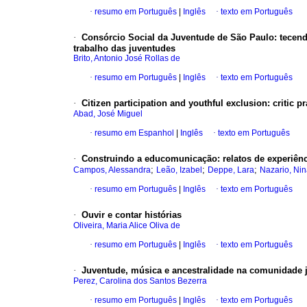
·
resumo em Português
|
Inglês
·
texto em Português
·
Consórcio Social da Juventude de São Paulo
:
tecend
trabalho das juventudes
Brito, Antonio José Rollas de
·
resumo em Português
|
Inglês
·
texto em Português
·
Citizen participation and youthful exclusion
:
critic p
Abad, José Miguel
·
resumo em Espanhol
|
Inglês
·
texto em Português
·
Construindo a educomunicação
:
relatos de experiên
;
;
;
Campos, Alessandra
Leão, Izabel
Deppe, Lara
Nazario, Ni
·
resumo em Português
|
Inglês
·
texto em Português
·
Ouvir e contar histórias
Oliveira, Maria Alice Oliva de
·
resumo em Português
|
Inglês
·
texto em Português
·
Juventude, música e ancestralidade na comunidade 
Perez, Carolina dos Santos Bezerra
·
resumo em Português
|
Inglês
·
texto em Português