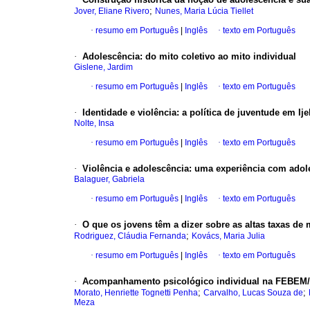
;
Jover, Eliane Rivero
Nunes, Maria Lúcia Tiellet
·
resumo em Português
|
Inglês
·
texto em Português
·
Adolescência
:
do mito coletivo ao mito individual
Gislene, Jardim
·
resumo em Português
|
Inglês
·
texto em Português
·
Identidade e violência
:
a política de juventude em Ij
Nolte, Insa
·
resumo em Português
|
Inglês
·
texto em Português
·
Violência e adolescência
:
uma experiência com adol
Balaguer, Gabriela
·
resumo em Português
|
Inglês
·
texto em Português
·
O que os jovens têm a dizer sobre as altas taxas de
;
Rodriguez, Cláudia Fernanda
Kovács, Maria Julia
·
resumo em Português
|
Inglês
·
texto em Português
·
Acompanhamento psicológico individual na FEBEM
;
;
Morato, Henriette Tognetti Penha
Carvalho, Lucas Souza de
Meza