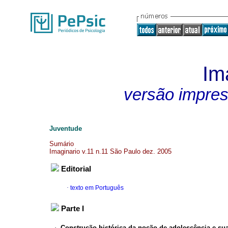
Im
versão impre
Juventude
Sumário
Imaginario v.11 n.11 São Paulo dez. 2005
Editorial
·
texto em Português
Parte I
·
Construção histórica da noção de adolescência e sua 