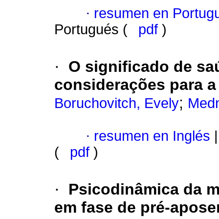
·
resumen en Portug
Portugués (
pdf
)
·
O significado de s
considerações para a
;
Boruchovitch, Evely
Medni
·
resumen en Inglés
|
(
pdf
)
·
Psicodinâmica da m
em fase de pré-apose