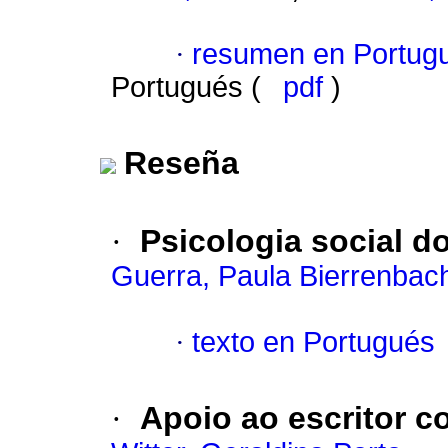
·
resumen en Portug
Portugués (
pdf
)
Reseña
·
Psicologia social d
Guerra, Paula Bierrenbac
·
texto en Portugués
·
Apoio ao escritor c