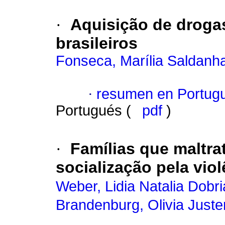
·
Aquisição de droga
brasileiros
Fonseca, Marília Saldanh
·
resumen en Portug
Portugués (
pdf
)
·
Famílias que maltr
socialização pela viol
Weber, Lidia Natalia Dobr
Brandenburg, Olivia Juste