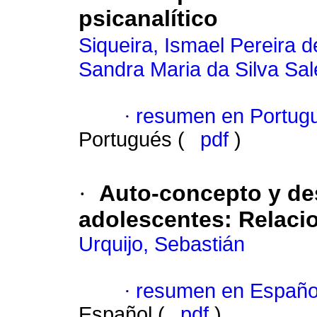
psicanalítico
Siqueira, Ismael Pereira d
Sandra Maria da Silva Sal
·
resumen en Portug
Portugués (
pdf
)
·
Auto-concepto y d
adolescentes
:
Relaci
Urquijo, Sebastián
·
resumen en Españo
Español (
pdf
)