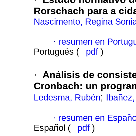
Rorschach para a cid
Nascimento, Regina Sonia
·
resumen en Portug
Portugués (
pdf
)
·
Análisis de consist
Cronbach
:
un progra
;
Ledesma, Rubén
Ibañez,
·
resumen en Españo
Español (
pdf
)