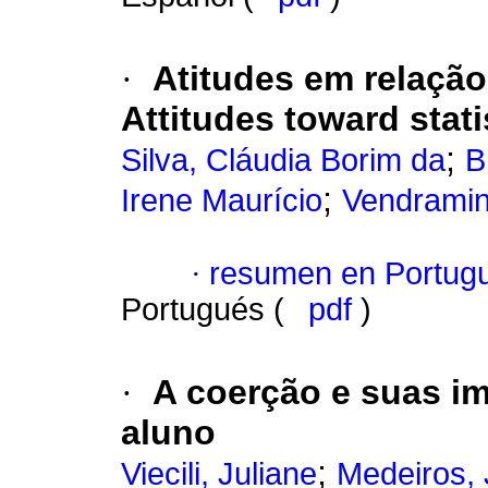
·
Atitudes em relação
Attitudes toward stat
;
Silva, Cláudia Borim da
B
;
Irene Maurício
Vendramin
·
resumen en Portug
Portugués (
pdf
)
·
A coerção e suas im
aluno
;
Viecili, Juliane
Medeiros,