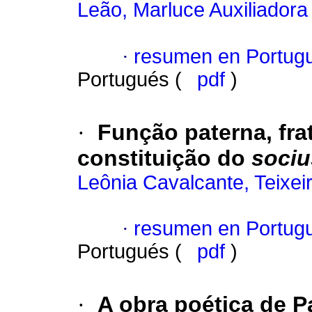
Leão, Marluce Auxiliador
·
resumen en Portug
Portugués (
pdf
)
·
Função paterna, frat
constituição do
sociu
Leônia Cavalcante, Teixei
·
resumen en Portug
Portugués (
pdf
)
·
A obra poética de 