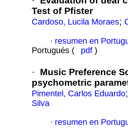
·
Evaluation of deaf 
Test of Pfister
;
Cardoso, Lucila Moraes
·
resumen en Portug
Portugués (
pdf
)
·
Music Preference S
psychometric parame
Pimentel, Carlos Eduardo
Silva
·
resumen en Portug