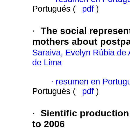
Portugués (
pdf
)
·
The social represent
mothers about postp
Saraiva, Evelyn Rúbia de
de Lima
·
resumen en Portug
Portugués (
pdf
)
·
Sientific production
to 2006