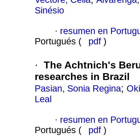
Sinésio
·
resumen en Portug
Portugués (
pdf
)
·
The Achtnich's Beru
researches in Brazil
;
Pasian, Sonia Regina
Oki
Leal
·
resumen en Portug
Portugués (
pdf
)