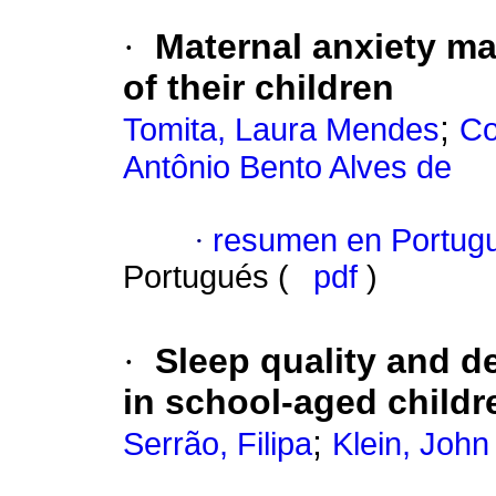
·
Maternal anxiety ma
of their children
;
Tomita, Laura Mendes
Co
Antônio Bento Alves de
·
resumen en Portug
Portugués (
pdf
)
·
Sleep quality and d
in school-aged childr
;
Serrão, Filipa
Klein, Joh