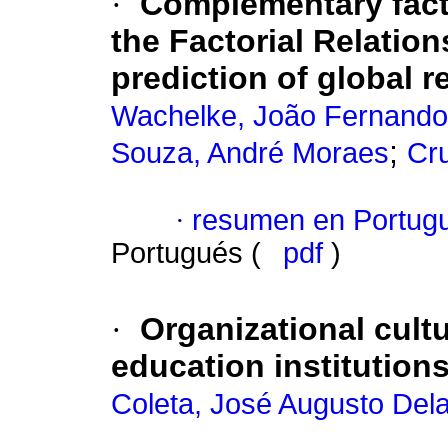
·
Complementary facto
the Factorial Relation
prediction of global r
Wachelke, João Fernand
;
Souza, André Moraes
Cr
·
resumen en Portug
Portugués (
pdf
)
·
Organizational cult
education institution
Coleta, José Augusto Del