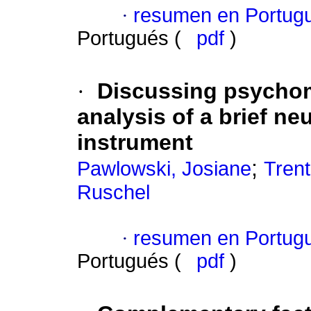
·
resumen en Portug
Portugués (
pdf
)
·
Discussing psychom
analysis of a brief n
instrument
;
Pawlowski, Josiane
Trent
Ruschel
·
resumen en Portug
Portugués (
pdf
)