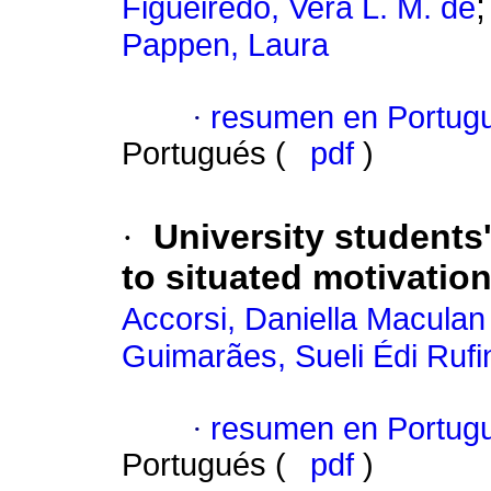
Figueiredo, Vera L. M. de
Pappen, Laura
·
resumen en Portug
Portugués (
pdf
)
·
University students'
to situated motivatio
Accorsi, Daniella Maculan
Guimarães, Sueli Édi Rufi
·
resumen en Portug
Portugués (
pdf
)