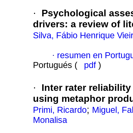
·
Psychological asses
drivers
:
a review of li
Silva, Fábio Henrique Viei
·
resumen en Portug
Portugués (
pdf
)
·
Inter rater reliabili
using metaphor prod
;
Primi, Ricardo
Miguel, Fa
Monalisa