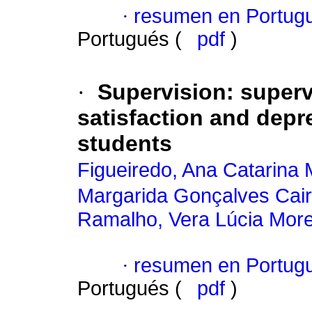
·
resumen en Portug
Portugués (
pdf
)
·
Supervision
:
superv
satisfaction and dep
students
Figueiredo, Ana Catarina 
Margarida Gonçalves Cai
Ramalho, Vera Lúcia More
·
resumen en Portug
Portugués (
pdf
)