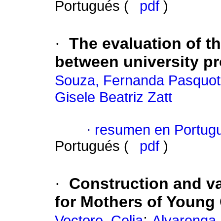
Portugués (
pdf
)
·
The evaluation of th
between university p
Souza, Fernanda Pasquot
Gisele Beatriz Zatt
·
resumen en Portug
Portugués (
pdf
)
·
Construction and va
for Mothers of Young 
;
Vectore, Celia
Alvarenga,