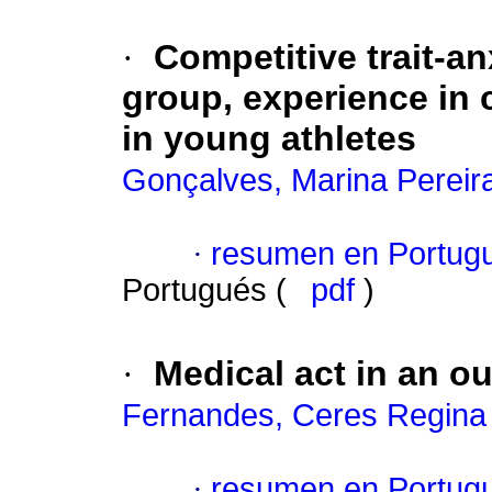
·
Competitive trait-an
group, experience in 
in young athletes
Gonçalves, Marina Pereir
·
resumen en Portug
Portugués (
pdf
)
·
Medical act in an ou
Fernandes, Ceres Regina
·
resumen en Portug