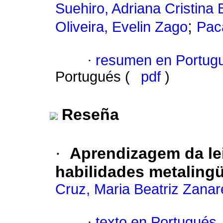
Suehiro, Adriana Cristina
;
Oliveira, Evelin Zago
Paca
·
resumen en Portug
Portugués (
pdf
)
Reseña
·
Aprendizagem da lei
habilidades metalingü
Cruz, Maria Beatriz Zanar
·
texto en Portugués