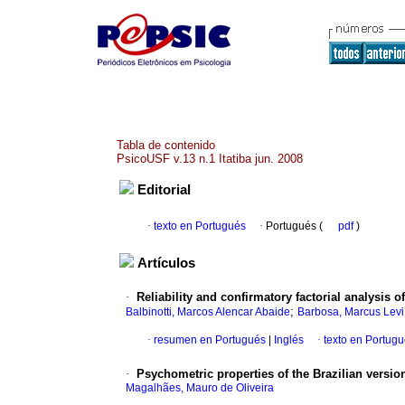
Tabla de contenido
PsicoUSF v.13 n.1 Itatiba jun. 2008
Editorial
·
texto en Portugués
·
Portugués (
pdf
)
Artículos
·
Reliability and confirmatory factorial analysis 
;
Balbinotti, Marcos Alencar Abaide
Barbosa, Marcus Lev
·
resumen en Portugués
|
Inglés
·
texto en Portug
·
Psychometric properties of the Brazilian versi
Magalhães, Mauro de Oliveira