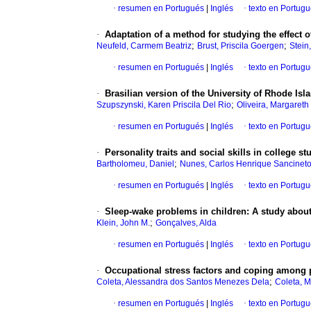
·
resumen en Portugués
|
Inglés
·
texto en Portug
·
Adaptation of a method for studying the effect
;
;
Neufeld, Carmem Beatriz
Brust, Priscila Goergen
Stein,
·
resumen en Portugués
|
Inglés
·
texto en Portug
·
Brasilian version of the University of Rhode Is
;
Szupszynski, Karen Priscila Del Rio
Oliveira, Margareth
·
resumen en Portugués
|
Inglés
·
texto en Portug
·
Personality traits and social skills in college st
;
Bartholomeu, Daniel
Nunes, Carlos Henrique Sancineto
·
resumen en Portugués
|
Inglés
·
texto en Portug
·
Sleep-wake problems in children
:
A study abou
;
Klein, John M.
Gonçalves, Alda
·
resumen en Portugués
|
Inglés
·
texto en Portug
·
Occupational stress factors and coping among p
;
Coleta, Alessandra dos Santos Menezes Dela
Coleta, M
·
resumen en Portugués
|
Inglés
·
texto en Portug