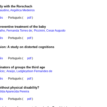
dy with the Rorschach
audino, Angélica Medeiros
ués
·
Portugués (
pdf
)
reventive treatment of the baby
;
alho, Fernanda Torres de
Piccinini, Cesar Augusto
ués
·
Portugués (
pdf
)
sion
:
A study on distorted cognitions
ués
·
Portugués (
pdf
)
nators of groups the third age
;
ício
Araújo, Ludgleydson Fernandes de
ués
·
Portugués (
pdf
)
thout physical disability?
Zilda Aparecida Pereira
ués
·
Portugués (
pdf
)