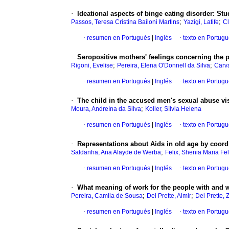
·
Ideational aspects of binge eating disorder
:
Stu
;
;
Passos, Teresa Cristina Bailoni Martins
Yazigi, Latife
Cl
·
resumen en Portugués
|
Inglés
·
texto en Portug
·
Seropositive mothers' feelings concerning the p
;
;
Rigoni, Evelise
Pereira, Elena O'Donnell da Silva
Carv
·
resumen en Portugués
|
Inglés
·
texto en Portug
·
The child in the accused men's sexual abuse vi
;
Moura, Andreína da Silva
Koller, Sílvia Helena
·
resumen en Portugués
|
Inglés
·
texto en Portug
·
Representations about Aids in old age by coordi
;
Saldanha, Ana Alayde de Werba
Felix, Shenia Maria Fel
·
resumen en Portugués
|
Inglés
·
texto en Portug
·
What meaning of work for the people with and wi
;
;
Pereira, Camila de Sousa
Del Prette, Almir
Del Prette, 
·
resumen en Portugués
|
Inglés
·
texto en Portug