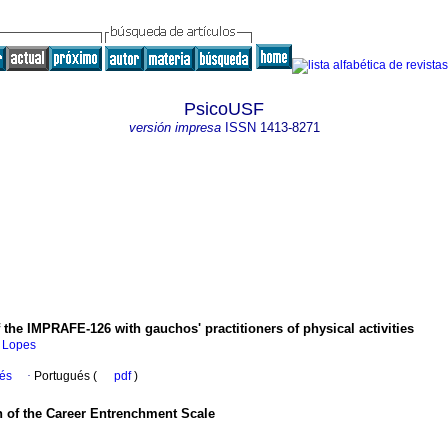
PsicoUSF
versión impresa
ISSN
1413-8271
of the IMPRAFE-126 with gauchos' practitioners of physical activities
i Lopes
ués
·
Portugués (
pdf
)
on of the Career Entrenchment Scale