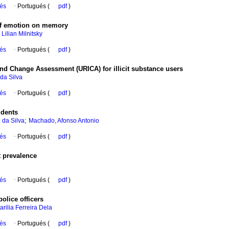
ués
·
Portugués (
pdf
)
 of emotion on memory
 Lilian Milnitsky
ués
·
Portugués (
pdf
)
land Change Assessment (URICA) for illicit substance users
 da Silva
ués
·
Portugués (
pdf
)
udents
;
 da Silva
Machado, Afonso Antonio
ués
·
Portugués (
pdf
)
t prevalence
ués
·
Portugués (
pdf
)
olice officers
arilia Ferreira Dela
ués
·
Portugués (
pdf
)