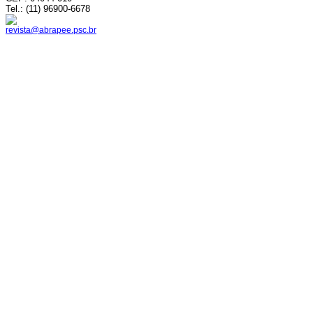
Tel.: (11) 96900-6678
revista@abrapee.psc.br