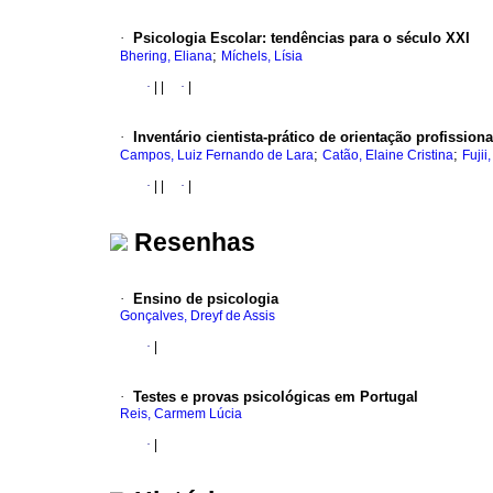
·
Psicologia Escolar
:
tendências para o século XXI
;
Bhering, Eliana
Míchels, Lísia
·
|
|
·
|
·
Inventário cientista-prático de orientação profission
;
;
Campos, Luiz Fernando de Lara
Catão, Elaine Cristina
Fujii
·
|
|
·
|
Resenhas
·
Ensino de psicologia
Gonçalves, Dreyf de Assis
·
|
·
Testes e provas psicológicas em Portugal
Reis, Carmem Lúcia
·
|