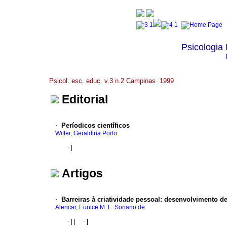
Psicologia
Psicol. esc. educ. v.3 n.2 Campinas 1999
Editorial
·
Períodicos científicos
Witter, Geraldina Porto
·
|
Artigos
·
Barreiras à criatividade pessoal
:
desenvolvimento d
Alencar, Eunice M. L. Soriano de
·
|
|
·
|