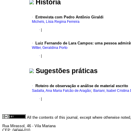
História
·
Entrevista com Pedro Antônio Giraldi
Michels, Lísia Regina Ferreira
·
|
·
Luiz Fernando de Lara Campos: uma pessoa admiráv
Witter, Geraldina Porto
·
|
Sugestões práticas
·
Roteiro de observação e análise de material escrito
;
Sadalla, Ana Maria Falcão de Aragão
Bariani, Isabel Cristina
·
|
All the contents of this journal, except where otherwise noted
Rua Mirassol, 46 - Vila Mariana
CEP: 04044-010