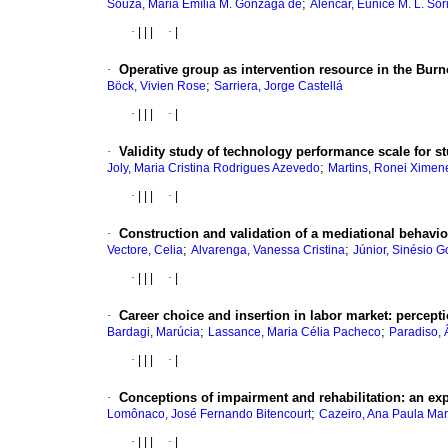
;
Souza, Maria Emília M. Gonzaga de
Alencar, Eunice M. L. So
·
|
|
|
·
|
·
Operative group as intervention resource in the Bu
;
Böck, Vivien Rose
Sarriera, Jorge Castellá
·
|
|
|
·
|
·
Validity study of technology performance scale for s
;
Joly, Maria Cristina Rodrigues Azevedo
Martins, Ronei Ximen
·
|
|
|
·
|
·
Construction and validation of a mediational behavio
;
;
Vectore, Celia
Alvarenga, Vanessa Cristina
Júnior, Sinésio 
·
|
|
|
·
|
·
Career choice and insertion in labor market
:
percepti
;
;
Bardagi, Marúcia
Lassance, Maria Célia Pacheco
Paradiso, 
·
|
|
|
·
|
·
Conceptions of impairment and rehabilitation
:
an exp
;
Lomônaco, José Fernando Bitencourt
Cazeiro, Ana Paula Mar
·
|
|
|
·
|