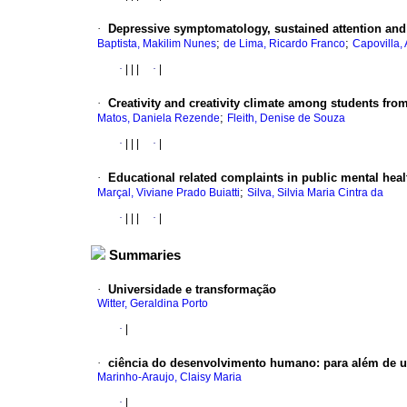
·
Depressive symptomatology, sustained attention an
;
;
Baptista, Makilim Nunes
de Lima, Ricardo Franco
Capovilla,
·
|
|
|
·
|
·
Creativity and creativity climate among students fro
;
Matos, Daniela Rezende
Fleith, Denise de Souza
·
|
|
|
·
|
·
Educational related complaints in public mental heal
;
Marçal, Viviane Prado Buiatti
Silva, Silvia Maria Cintra da
·
|
|
|
·
|
Summaries
·
Universidade e transformação
Witter, Geraldina Porto
·
|
·
ciência do desenvolvimento humano
:
para além de 
Marinho-Araujo, Claisy Maria
·
|