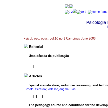
Psicologia
Psicol. esc. educ. vol.10 no.1 Campinas June 2006
Editorial
·
Uma década de publicação
·
|
Articles
·
Spatial visualization, inductive reasoning, and techn
;
Prieto, Gerardo
Velasco, Angela Dias
·
|
|
|
·
|
·
The pedagogy course and conditions for the developm