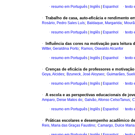
·
resumo em Português
|
Inglês
|
Espanhol
·
texto
·
Trabalho de casa, auto-eficácia e rendimento 
;
;
Rosário, Pedro Sales Luís
Baldaque, Margarida
Mourã
·
resumo em Português
|
Inglês
|
Espanhol
·
texto
·
Influência das cores na motivação para leitura da
;
Witter, Geraldina Porto
Ramos, Oswaldo Alcanfor
·
resumo em Português
|
Inglês
|
Espanhol
·
texto
·
Crenças de eficácia de professores e motivação
;
;
Goya, Alcides
Bzuneck, José Aloyseo
Guimarães, Sueli
·
resumo em Português
|
Inglês
|
Espanhol
·
texto
·
A escola e as perspectivas educacionais de jov
;
;
Amparo, Deise Matos do
Galvão, Afonso CelsoTanus
C
·
resumo em Português
|
Inglês
|
Espanhol
·
texto
·
Práticas escolares e desempenho acadêmico d
;
Reis, Maria das Graças Faustino
Camargo, Dulce Mari
·
resumo em Português
|
Inglês
|
Espanhol
·
texto