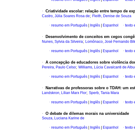
·
Criatividade escolar
:
relação entre tempo de exp
;
Castro, Júlia Soares Rosa de
Fleith, Denise de Souza
·
resumo em Português
|
Inglês
|
Espanhol
·
texto
·
Desenvolvimento de conceitos em cegos congê
;
Nunes, Sylvia da Silveira
Lomônaco, José Fernando Bit
·
resumo em Português
|
Inglês
|
Espanhol
·
texto
·
A concepção de educadores sobre violência do
;
Pereira, Paulo Celso
Williams, Lúcia Cavalcanti de Alb
·
resumo em Português
|
Inglês
|
Espanhol
·
texto
·
Narrativas de professoras sobre o TDAH
:
um est
;
Landskron, Lílian Marx Flor
Sperb, Tania Mara
·
resumo em Português
|
Inglês
|
Espanhol
·
texto
·
O debate de dilemas morais na universidade
Souza, Luciana Karine de
·
resumo em Português
|
Inglês
|
Espanhol
·
texto