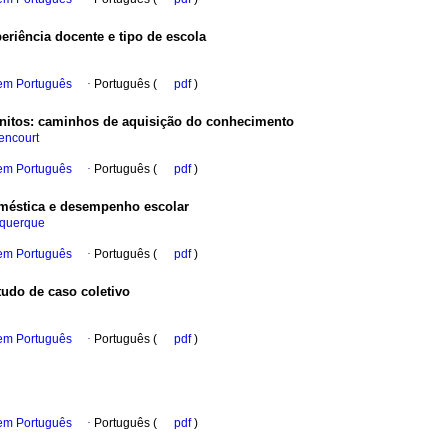
eriência docente e tipo de escola
 em Português
·
Português (
pdf
)
nitos
:
caminhos de aquisição do conhecimento
encourt
 em Português
·
Português (
pdf
)
méstica e desempenho escolar
uquerque
 em Português
·
Português (
pdf
)
udo de caso coletivo
 em Português
·
Português (
pdf
)
 em Português
·
Português (
pdf
)