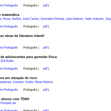
 em Português
·
Português (
pdf
)
em matemática
;
;
;
;
o, Rosa
Nuñez, José Carlos
González-Pienda, Julio Antonio
Valle, Antonio
Joly
 em Português
·
Português (
pdf
)
s obras de literatura infantil
 em Português
·
Português (
pdf
)
 de adolescentes para aprender física
 Édi Rufini
 em Português
·
Português (
pdf
)
ens em situação de risco
;
ardenas, Carmen
Koller, Sílvia Helena
 em Português
·
Português (
pdf
)
e alunos com TDAH
a Pompêo de
 em Português
·
Português (
pdf
)