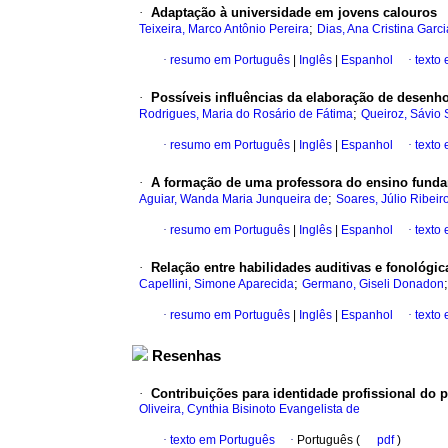
·
Adaptação à universidade em jovens calouros
;
Teixeira, Marco Antônio Pereira
Dias, Ana Cristina Garci
·
resumo em Português
|
Inglês
|
Espanhol
·
texto
·
Possíveis influências da elaboração de desenhos
;
Rodrigues, Maria do Rosário de Fátima
Queiroz, Sávio S
·
resumo em Português
|
Inglês
|
Espanhol
·
texto
·
A formação de uma professora do ensino fund
;
Aguiar, Wanda Maria Junqueira de
Soares, Júlio Ribeir
·
resumo em Português
|
Inglês
|
Espanhol
·
texto
·
Relação entre habilidades auditivas e fonológi
;
Capellini, Simone Aparecida
Germano, Giseli Donadon
·
resumo em Português
|
Inglês
|
Espanhol
·
texto
Resenhas
·
Contribuições para identidade profissional do 
Oliveira, Cynthia Bisinoto Evangelista de
·
texto em Português
·
Português (
pdf
)