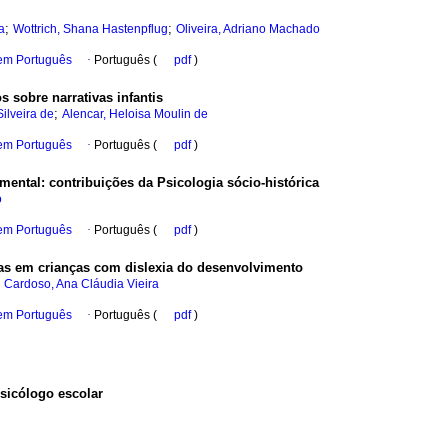
;
;
a
Wottrich, Shana Hastenpflug
Oliveira, Adriano Machado
 em Português
·
Português (
pdf
)
 sobre narrativas infantis
;
ilveira de
Alencar, Heloisa Moulin de
 em Português
·
Português (
pdf
)
amental
:
contribuições da Psicologia sócio-histórica
o
 em Português
·
Português (
pdf
)
cas em crianças com dislexia do desenvolvimento
;
Cardoso, Ana Cláudia Vieira
 em Português
·
Português (
pdf
)
psicólogo escolar