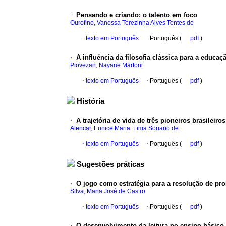
·
Pensando e criando
:
o talento em foco
Ourofino, Vanessa Terezinha Alves Tentes de
·
texto em Português
·
Português (
pdf
)
·
A influência da filosofia clássica para a educaç
Piovezan, Nayane Martoni
·
texto em Português
·
Português (
pdf
)
História
·
A trajetória de vida de três pioneiros brasileiro
Alencar, Eunice Maria. Lima Soriano de
·
texto em Português
·
Português (
pdf
)
Sugestões práticas
·
O jogo como estratégia para a resolução de p
Silva, Maria José de Castro
·
texto em Português
·
Português (
pdf
)
·
O desenvolvimento da leitura no ensino básico