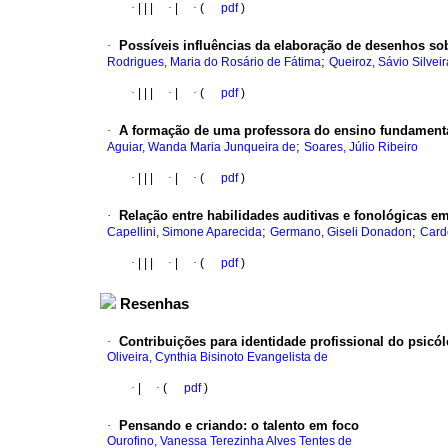
·
|
|
|
·
|
·
(
pdf
)
·
Possíveis influências da elaboração de desenhos sobr
;
Rodrigues, Maria do Rosário de Fátima
Queiroz, Sávio Silvei
·
|
|
|
·
|
·
(
pdf
)
·
A formação de uma professora do ensino fundament
;
Aguiar, Wanda Maria Junqueira de
Soares, Júlio Ribeiro
·
|
|
|
·
|
·
(
pdf
)
·
Relação entre habilidades auditivas e fonológicas 
;
;
Capellini, Simone Aparecida
Germano, Giseli Donadon
Card
·
|
|
|
·
|
·
(
pdf
)
Resenhas
·
Contribuições para identidade profissional do psicó
Oliveira, Cynthia Bisinoto Evangelista de
·
|
·
(
pdf
)
·
Pensando e criando
:
o talento em foco
Ourofino, Vanessa Terezinha Alves Tentes de