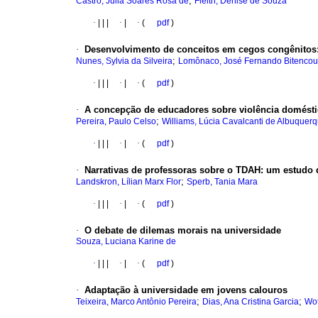
;
Castro, Júlia Soares Rosa de
Fleith, Denise de Souza
·
|
|
|
·
|
·
(
pdf
)
·
Desenvolvimento de conceitos em cegos congênitos
;
Nunes, Sylvia da Silveira
Lomônaco, José Fernando Bitencou
·
|
|
|
·
|
·
(
pdf
)
·
A concepção de educadores sobre violência domést
;
Pereira, Paulo Celso
Williams, Lúcia Cavalcanti de Albuquer
·
|
|
|
·
|
·
(
pdf
)
·
Narrativas de professoras sobre o TDAH
:
um estudo d
;
Landskron, Lílian Marx Flor
Sperb, Tania Mara
·
|
|
|
·
|
·
(
pdf
)
·
O debate de dilemas morais na universidade
Souza, Luciana Karine de
·
|
|
|
·
|
·
(
pdf
)
·
Adaptação à universidade em jovens calouros
;
;
Teixeira, Marco Antônio Pereira
Dias, Ana Cristina Garcia
Wot