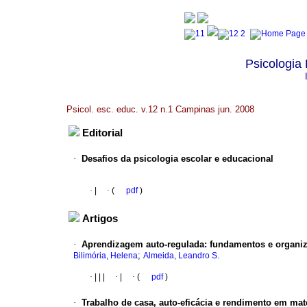
Psicologia
Psicol. esc. educ. v.12 n.1 Campinas jun. 2008
Editorial
·
Desafios da psicologia escolar e educacional
·
|
·
(
pdf
)
Artigos
·
Aprendizagem auto-regulada
:
fundamentos e organ
;
Bilimória, Helena
Almeida, Leandro S.
·
|
|
|
·
|
·
(
pdf
)
·
Trabalho de casa, auto-eficácia e rendimento em ma