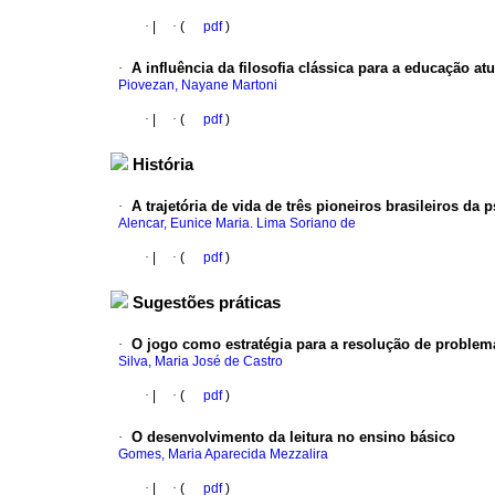
·
|
·
(
pdf
)
·
A influência da filosofia clássica para a educação atu
Piovezan, Nayane Martoni
·
|
·
(
pdf
)
História
·
A trajetória de vida de três pioneiros brasileiros da 
Alencar, Eunice Maria. Lima Soriano de
·
|
·
(
pdf
)
Sugestões práticas
·
O jogo como estratégia para a resolução de proble
Silva, Maria José de Castro
·
|
·
(
pdf
)
·
O desenvolvimento da leitura no ensino básico
Gomes, Maria Aparecida Mezzalira
·
|
·
(
pdf
)