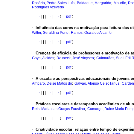
;
;
Rosário, Pedro Sales Luís
Baldaque, Margarida
Mourão, Ro
Rodrigues Azevedo
·
|
|
|
·
|
·
(
pdf
)
·
Influência das cores na motivação para leitura das obr
;
Witter, Geraldina Porto
Ramos, Oswaldo Alcanfor
·
|
|
|
·
|
·
(
pdf
)
·
Crenças de eficácia de professores e motivação de a
;
;
Goya, Alcides
Bzuneck, José Aloyseo
Guimarães, Sueli Édi R
·
|
|
|
·
|
·
(
pdf
)
·
A escola e as perspectivas educacionais de jovens e
;
;
Amparo, Deise Matos do
Galvão, Afonso CelsoTanus
Carden
·
|
|
|
·
|
·
(
pdf
)
·
Práticas escolares e desempenho acadêmico de al
;
Reis, Maria das Graças Faustino
Camargo, Dulce Maria Pom
·
|
|
|
·
|
·
(
pdf
)
·
Criatividade escolar
:
relação entre tempo de experiên