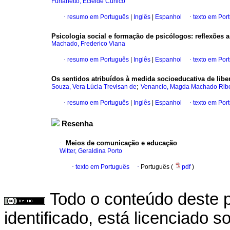
Furlanetto, Ecleide Cunico
·
resumo em Português
|
Inglês
|
Espanhol
·
texto em Por
Psicologia social e formação de psicólogos
:
reflexões 
Machado, Frederico Viana
·
resumo em Português
|
Inglês
|
Espanhol
·
texto em Por
Os sentidos atribuídos à medida socioeducativa de libe
;
Souza, Vera Lúcia Trevisan de
Venancio, Magda Machado Ribe
·
resumo em Português
|
Inglês
|
Espanhol
·
texto em Por
Resenha
·
Meios de comunicação e educação
Witter, Geraldina Porto
·
texto em Português
·
Português (
pdf
)
Todo o conteúdo deste p
identificado, está licenciado 