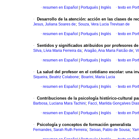
·
resumen en Español
|
Portugués
|
Inglés
·
texto en Por
·
Desarrollo de la atención
:
acción en las clases de re
;
Jesus, Juliana Soares de
Souza, Vera Lucia Trevisan de
·
resumen en Español
|
Portugués
|
Inglés
·
texto en Por
·
Sentidos y significados atribuidos por profesores de
;
;
Silva, Lívia Maria Ferreira da
Aragão, Ana Maria Falcão de
V
·
resumen en Español
|
Portugués
|
Inglés
·
texto en Por
·
La salud del profesor en el cotidiano escolar
:
una inv
;
Siqueira, Beatriz Colabone
Boarini, Maria Lucia
·
resumen en Español
|
Portugués
|
Inglés
·
texto en Por
·
Contribuciones de la psicología histórico-cultural p
;
Barbosa, Luciana Mara Tachini
Facci, Marilda Gonçalves Dia
·
resumen en Español
|
Portugués
|
Inglés
·
texto en Por
·
Psicología y conceptos de formación generalista
;
;
Fernandes, Sarah Ruth Ferreira
Seixas, Pablo de Sousa
Yam