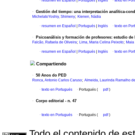
·
resumen en Español
|
Portugués
|
Inglés
·
texto en Por
·
Gestión del tiempo
:
una interpretación analítica-con
;
MichelatoYoshiy, Shimeny
Kienen, Nádia
·
resumen en Español
|
Portugués
|
Inglés
·
texto en Por
·
Psicoanálisis y formación de profesores
:
estudio de 
;
;
Falcão, Rafaela de Oliveira
Lima, Maria Celina Peixoto
Maia 
·
resumen en Español
|
Portugués
|
Inglés
·
texto en Por
Compartiendo
·
50 Anos do PED
;
Ronca, Antonio Carlos Caruso
Almeida, Laurinda Ramalho d
·
texto en Portugués
·
Portugués (
pdf
)
·
Corpo editorial - n. 47
·
texto en Portugués
·
Portugués (
pdf
)
Todo el contenido de es