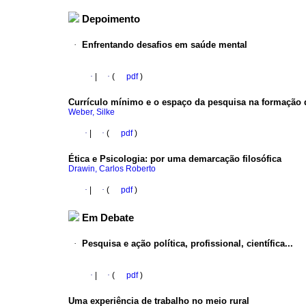
Depoimento
·
Enfrentando desafios em saúde mental
·
|
·
(
pdf
)
Currículo mínimo e o espaço da pesquisa na formação 
Weber, Silke
·
|
·
(
pdf
)
Ética e Psicologia
:
por uma demarcação filosófica
Drawin, Carlos Roberto
·
|
·
(
pdf
)
Em Debate
·
Pesquisa e ação política, profissional, científica...
·
|
·
(
pdf
)
Uma experiência de trabalho no meio rural