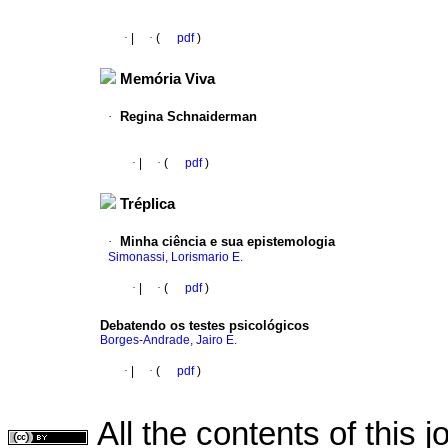
·
|
·
(
pdf
)
Memória Viva
·
Regina Schnaiderman
·
|
·
(
pdf
)
Tréplica
·
Minha ciência e sua epistemologia
Simonassi, Lorismario E.
·
|
·
(
pdf
)
Debatendo os testes psicológicos
Borges-Andrade, Jairo E.
·
|
·
(
pdf
)
All the contents of this