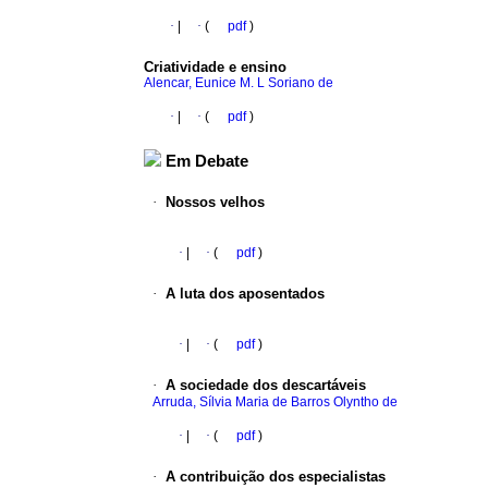
·
|
·
(
pdf
)
Criatividade e ensino
Alencar, Eunice M. L Soriano de
·
|
·
(
pdf
)
Em Debate
·
Nossos velhos
·
|
·
(
pdf
)
·
A luta dos aposentados
·
|
·
(
pdf
)
·
A sociedade dos descartáveis
Arruda, Sílvia Maria de Barros Olyntho de
·
|
·
(
pdf
)
·
A contribuição dos especialistas