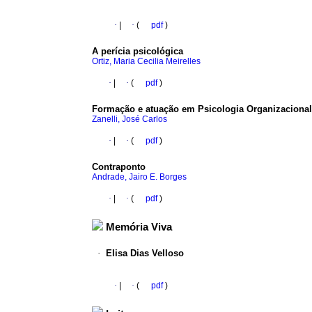
·
|
·
(
pdf
)
A perícia psicológica
Ortiz, Maria Cecilia Meirelles
·
|
·
(
pdf
)
Formação e atuação em Psicologia Organizacional
Zanelli, José Carlos
·
|
·
(
pdf
)
Contraponto
Andrade, Jairo E. Borges
·
|
·
(
pdf
)
Memória Viva
·
Elisa Dias Velloso
·
|
·
(
pdf
)