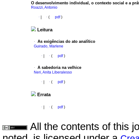
O desenvolvimento individual, o contexto social e a prá
Roazzi, Antonio
·
|
·
(
pdf
)
Leitura
·
As exigências do ato analítico
Guirado, Marlene
·
|
·
(
pdf
)
·
A sabedoria na velhice
Neri, Anita Liberalesso
·
|
·
(
pdf
)
Errata
·
|
·
(
pdf
)
All the contents of this
noted, is licensed under a
Crea