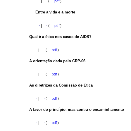
·
|
·
(
pdf
)
·
Entre a vida e a morte
·
|
·
(
pdf
)
Qual é a ética nos casos de AIDS?
·
|
·
(
pdf
)
A orientação dada pelo CRP-06
·
|
·
(
pdf
)
As diretrizes da Comissão de Ética
·
|
·
(
pdf
)
A favor do princípio, mas contra o encaminhamento
·
|
·
(
pdf
)