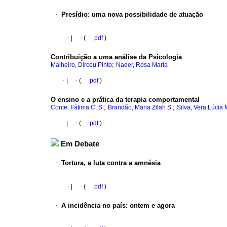
·
Presídio
:
uma nova possibilidade de atuação
·
|
·
(
pdf
)
Contribuição a uma análise da Psicologia
;
Malheiro, Dirceu Pinto
Nader, Rosa Maria
·
|
·
(
pdf
)
O ensino e a prática da terapia comportamental
;
;
Conte, Fátima C. S.
Brandão, Maria Zilah S.
Silva, Vera Lúcia
·
|
·
(
pdf
)
Em Debate
·
Tortura, a luta contra a amnésia
·
|
·
(
pdf
)
·
A incidência no país
:
ontem e agora