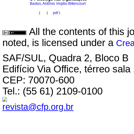
Bastos, Antônio Virgílio Bittencourt
·
|
·
(
pdf
)
All the contents of this
noted, is licensed under a
Crea
SAF/SUL, Quadra 2, Bloco B
Edifício Via Office, térreo sala
CEP: 70070-600
Tel.: (55 61) 2109-0100
revista@cfp.org.br