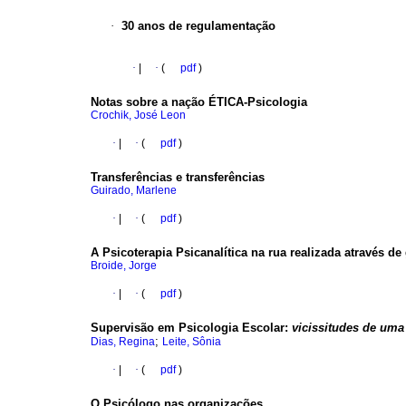
·
30 anos de regulamentação
·
|
·
(
pdf
)
Notas sobre a nação ÉTICA-Psicologia
Crochik, José Leon
·
|
·
(
pdf
)
Transferências e transferências
Guirado, Marlene
·
|
·
(
pdf
)
A Psicoterapia Psicanalítica na rua realizada através de
Broide, Jorge
·
|
·
(
pdf
)
Supervisão em Psicologia Escolar
:
vicissitudes de uma 
;
Dias, Regina
Leite, Sônia
·
|
·
(
pdf
)
O Psicólogo nas organizações