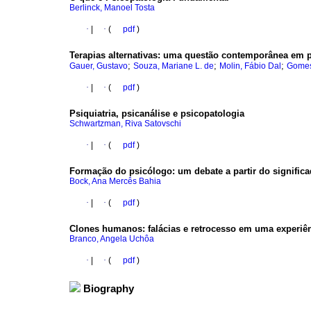
Berlinck, Manoel Tosta
·
|
·
(
pdf
)
Terapias alternativas
:
uma questão contemporânea em p
;
;
;
Gauer, Gustavo
Souza, Mariane L. de
Molin, Fábio Dal
Gomes,
·
|
·
(
pdf
)
Psiquiatria, psicanálise e psicopatologia
Schwartzman, Riva Satovschi
·
|
·
(
pdf
)
Formação do psicólogo
:
um debate a partir do signifi
Bock, Ana Mercês Bahia
·
|
·
(
pdf
)
Clones humanos
:
falácias e retrocesso em uma experiê
Branco, Angela Uchôa
·
|
·
(
pdf
)
Biography