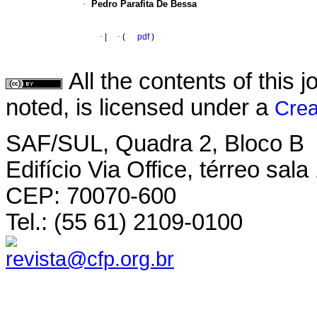
·
Pedro Parafita De Bessa
·
|
·
(
pdf
)
All the contents of this
noted, is licensed under a
Crea
SAF/SUL, Quadra 2, Bloco B
Edifício Via Office, térreo sala
CEP: 70070-600
Tel.: (55 61) 2109-0100
revista@cfp.org.br