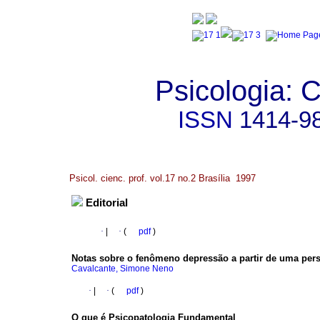
Psicologia: C
ISSN
1414-9
Psicol. cienc. prof. vol.17 no.2 Brasília 1997
Editorial
·
|
·
(
pdf
)
Notas sobre o fenômeno depressão a partir de uma pers
Cavalcante, Simone Neno
·
|
·
(
pdf
)
O que é Psicopatologia Fundamental