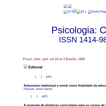
Psicologia: C
ISSN
1414-9
Psicol. cienc. prof. vol.19 no.3 Brasília 1999
Editorial
·
|
·
(
pdf
)
Autonomia intelectual e moral como finalidade da edu
Pascual, Jesus Garcia
·
|
·
(
pdf
)
A proposta de diretrizes curriculares para os cursos de