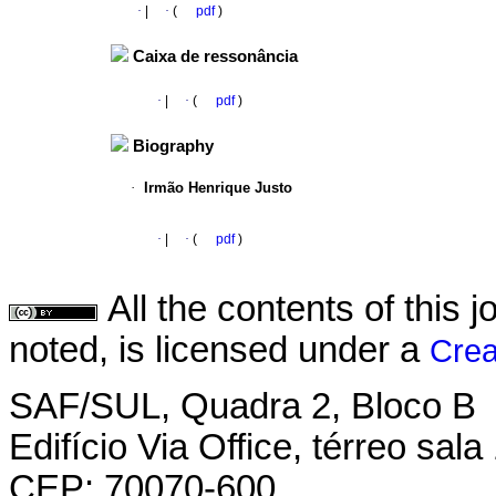
·
|
·
(
pdf
)
Caixa de ressonância
·
|
·
(
pdf
)
Biography
·
Irmão Henrique Justo
·
|
·
(
pdf
)
All the contents of this
noted, is licensed under a
Crea
SAF/SUL, Quadra 2, Bloco B
Edifício Via Office, térreo sala
CEP: 70070-600