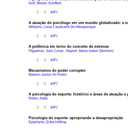
Hoff, Miriam Schifferli
·
|
·
(
pdf
)
A atuação do psicólogo em um mundo globalizado
:
a e
Williams, Lúcia Cavalcanti De Albuquerque
·
|
·
(
pdf
)
A polêmica em torno do conceito de estresse
;
Filgueiras, Julio Cesar
Hippert, Maria Isabel Steinherz
·
|
·
(
pdf
)
Mecanismos do poder corruptor
Balieiro Junior, Ari Pedro
·
|
·
(
pdf
)
A psicologia do esporte
:
histórico e áreas de atuação e
Rubio, Katia
·
|
·
(
pdf
)
Psicologia do esporte
:
apropriando a desapropriação
Epiphanio, Erika Höfling