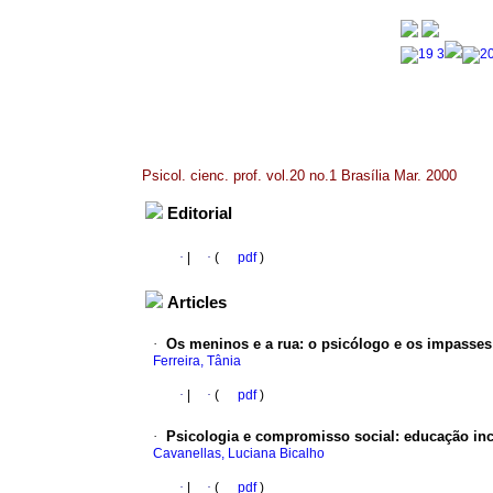
Psicol. cienc. prof. vol.20 no.1 Brasília Mar. 2000
Editorial
·
|
·
(
pdf
)
Articles
·
Os meninos e a rua
:
o psicólogo e os impasses
Ferreira, Tânia
·
|
·
(
pdf
)
·
Psicologia e compromisso social
:
educação incl
Cavanellas, Luciana Bicalho
·
|
·
(
pdf
)