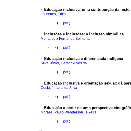
·
Educação inclusiva
:
uma contribuição da histór
Lourenço, Érika
·
|
·
(
pdf
)
·
Inclusões e inclusões
:
a inclusão simbólica
Mena, Luiz Fernando Belmonte
·
|
·
(
pdf
)
·
Educação inclusiva e diferenciada indígena
Silva Júnior, Gerson Alves da
·
|
·
(
pdf
)
·
Educação inclusiva e orientação sexual
:
dá par
Costa, Juliana da Silva
·
|
·
(
pdf
)
·
Educação a partir de uma perspectiva etnográfi
Moraes, Paulo Wenderson Teixeira
·
|
·
(
pdf
)