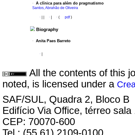
·
A clínica para além do pragmatismo
Santos, Abrahão de Oliveira
·
|
|
·
|
·
(
pdf
)
Biography
·
Anita Paes Barreto
·
|
All the contents of this
noted, is licensed under a
Crea
SAF/SUL, Quadra 2, Bloco B
Edifício Via Office, térreo sala
CEP: 70070-600
Tel.: (55 61) 2109-0100