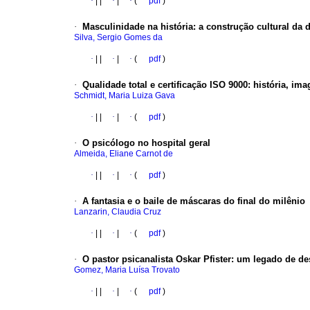
·
|
|
·
|
·
(
pdf
)
·
Masculinidade na história
:
a construção cultural da 
Silva, Sergio Gomes da
·
|
|
·
|
·
(
pdf
)
·
Qualidade total e certificação ISO 9000
:
história, im
Schmidt, Maria Luiza Gava
·
|
|
·
|
·
(
pdf
)
·
O psicólogo no hospital geral
Almeida, Eliane Carnot de
·
|
|
·
|
·
(
pdf
)
·
A fantasia e o baile de máscaras do final do milênio
Lanzarin, Claudia Cruz
·
|
|
·
|
·
(
pdf
)
·
O pastor psicanalista Oskar Pfister: um legado de d
Gomez, Maria Luísa Trovato
·
|
|
·
|
·
(
pdf
)