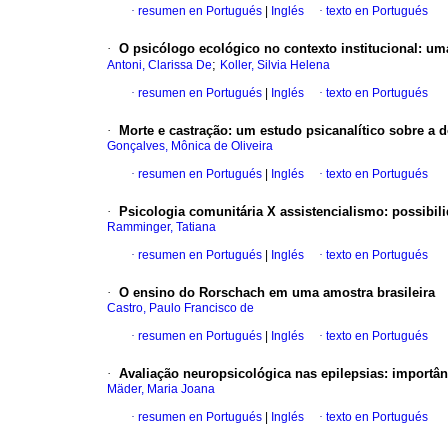
·
resumen en Portugués
|
Inglés
·
texto en Portugués
·
O psicólogo ecológico no contexto institucional
:
uma
;
Antoni, Clarissa De
Koller, Silvia Helena
·
resumen en Portugués
|
Inglés
·
texto en Portugués
·
Morte e castração
:
um estudo psicanalítico sobre a d
Gonçalves, Mônica de Oliveira
·
resumen en Portugués
|
Inglés
·
texto en Portugués
·
Psicologia comunitária X assistencialismo: possibili
Ramminger, Tatiana
·
resumen en Portugués
|
Inglés
·
texto en Portugués
·
O ensino do Rorschach em uma amostra brasileira
Castro, Paulo Francisco de
·
resumen en Portugués
|
Inglés
·
texto en Portugués
·
Avaliação neuropsicológica nas epilepsias
:
importân
Mäder, Maria Joana
·
resumen en Portugués
|
Inglés
·
texto en Portugués