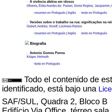
·
A vivência afetiva em idosos
;
;
Oliveira, Érika Arantes de
Pasian, Sonia Regina
Jacquemin, 
·
resumen en Portugués
|
Inglés
·
texto en Portugués
·
Versões sobre o trabalho na rua
:
significações na rel
;
Gubert, Andréa
Kroeff, Locimara Ramos
·
resumen en Portugués
|
Inglés
·
texto en Portugués
Biografia
·
Antonio Gomes Penna
Krüger, Helmuth
·
texto en Portugués
Todo el contenido de es
identificado, está bajo una
Lic
SAF/SUL, Quadra 2, Bloco B
Edifício Via Office, térreo sala