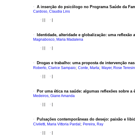
·
A inserção do psicólogo no Programa Saúde da Fam
Cardoso, Claudia Lins
·
|
|
·
|
·
Identidade, alteridade e globalização
:
uma reflexão 
Magnabosco, Maria Madalena
·
|
|
·
|
·
Drogas e trabalho
:
uma proposta de intervenção nas
;
;
Roberto, Clarice Sampaio
Conte, Marta
Mayer, Rose Teresi
·
|
|
·
|
·
Por uma ética na saúde
:
algumas reflexões sobre a é
Medeiros, Giane Amanda
·
|
|
·
|
·
Pulsações contemporâneas do desejo
:
paixão e libi
;
Civiletti, Maria Vittoria Pardal
Pereira, Ray
·
|
|
·
|