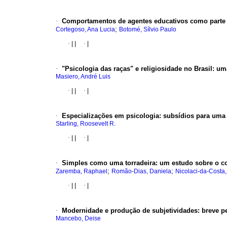
·
Comportamentos de agentes educativos como parte 
;
Cortegoso, Ana Lucia
Botomé, Sílvio Paulo
·
|
|
·
|
·
"Psicologia das raças" e religiosidade no Brasil
:
uma
Masiero, André Luis
·
|
|
·
|
·
Especializações em psicologia
:
subsídios para uma
Starling, Roosevelt R.
·
|
|
·
|
·
Simples como uma torradeira
:
um estudo sobre o c
;
;
Zaremba, Raphael
Romão-Dias, Daniela
Nicolaci-da-Costa
·
|
|
·
|
·
Modernidade e produção de subjetividades
:
breve p
Mancebo, Deise