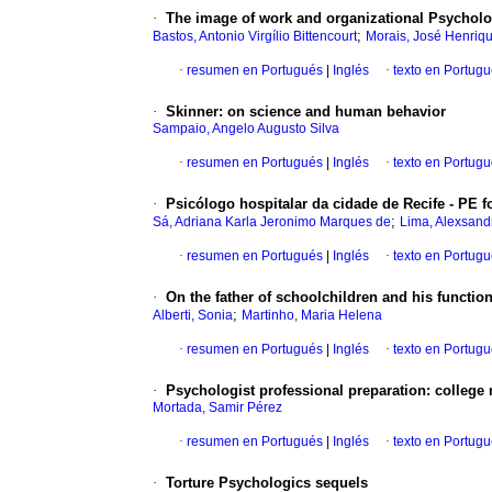
·
The image of work and organizational Psycho
;
Bastos, Antonio Virgílio Bittencourt
Morais, José Henriq
·
resumen en Portugués
|
Inglés
·
texto en Portug
·
Skinner
:
on science and human behavior
Sampaio, Angelo Augusto Silva
·
resumen en Portugués
|
Inglés
·
texto en Portug
·
Psicólogo hospitalar da cidade de Recife - PE 
;
Sá, Adriana Karla Jeronimo Marques de
Lima, Alexsand
·
resumen en Portugués
|
Inglés
·
texto en Portug
·
On the father of schoolchildren and his functio
;
Alberti, Sonia
Martinho, Maria Helena
·
resumen en Portugués
|
Inglés
·
texto en Portug
·
Psychologist professional preparation
:
college 
Mortada, Samir Pérez
·
resumen en Portugués
|
Inglés
·
texto en Portug
·
Torture Psychologics sequels