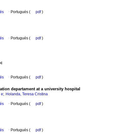
ués
·
Portugués (
pdf
)
ués
·
Portugués (
pdf
)
ic
ués
·
Portugués (
pdf
)
ation departament at a university hospital
;
 e
Holanda, Teresa Cristina
ués
·
Portugués (
pdf
)
ués
·
Portugués (
pdf
)