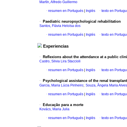
Martín, Alfredo Guillermo
·
resumen en Portugués
|
Inglés
·
texto en Portug
·
Paediatric neuropsychological rehabilitation
Santos, Flávia Heloísa dos
·
resumen en Portugués
|
Inglés
·
texto en Portug
Experiencias
·
Reflexions
about the attendance at a public clin
Castro, Silvia Lira Staccioli
·
resumen en Portugués
|
Inglés
·
texto en Portug
·
Psychological assistance of the renal transplant
;
Garcia, Maria Lúcia Pinheiro
Souza, Ângela Maria Alves
·
resumen en Portugués
|
Inglés
·
texto en Portug
·
Educação
para a morte
Kovács, Maria Julia
·
resumen en Portugués
|
Inglés
·
texto en Portug