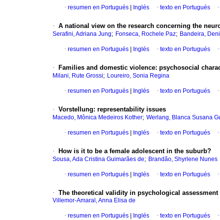
·
resumen en Portugués
|
Inglés
·
texto en Portugués
·
A national view on the research concerning the neur
;
;
Serafini, Adriana Jung
Fonseca, Rochele Paz
Bandeira, Den
·
resumen en Portugués
|
Inglés
·
texto en Portugués
·
Families and domestic violence
:
psychosocial charac
;
Milani, Rute Grossi
Loureiro, Sonia Regina
·
resumen en Portugués
|
Inglés
·
texto en Portugués
·
Vorstellung
:
representability issues
;
Macedo, Mônica Medeiros Kother
Werlang, Blanca Susana G
·
resumen en Portugués
|
Inglés
·
texto en Portugués
·
How is it to be a female adolescent in the suburb?
;
Sousa, Ada Cristina Guimarães de
Brandão, Shyrlene Nunes
·
resumen en Portugués
|
Inglés
·
texto en Portugués
·
The theoretical validity in psychological assessment
Villemor-Amaral, Anna Elisa de
·
resumen en Portugués
|
Inglés
·
texto en Portugués