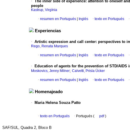
·
The inner side of experience
:
attention to oneself an
people
Kastrup, Virgínia
·
resumen en Portugués
|
Inglés
·
texto en Portugués
Experiencias
·
Artistic expression and call center
:
perspectives to im
Rego, Renata Marques
·
resumen en Portugués
|
Inglés
·
texto en Portugués
·
Education of agents for the prevention of STD/AIDS 
;
Moskovics, Jenny Milner
Calvetti, Prisla Ücker
·
resumen en Portugués
|
Inglés
·
texto en Portugués
Homenajeado
·
Maria Helena Souza Patto
·
texto en Portugués
·
Portugués (
pdf
)
SAF/SUL, Quadra 2, Bloco B