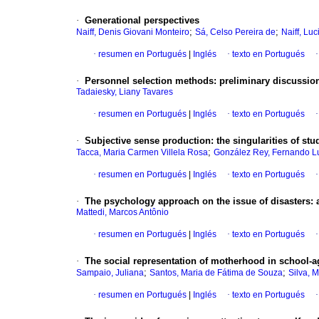
·
Generational perspectives
;
;
Naiff, Denis Giovani Monteiro
Sá, Celso Pereira de
Naiff, Lu
·
resumen en Portugués
|
Inglés
·
texto en Portugués
·
Personnel selection methods
:
preliminary discussio
Tadaiesky, Liany Tavares
·
resumen en Portugués
|
Inglés
·
texto en Portugués
·
Subjective sense production
:
the singularities of st
;
Tacca, Maria Carmen Villela Rosa
González Rey, Fernando L
·
resumen en Portugués
|
Inglés
·
texto en Portugués
·
The psychology approach on the issue of disasters
:
Mattedi, Marcos Antônio
·
resumen en Portugués
|
Inglés
·
texto en Portugués
·
The social representation of motherhood in school-a
;
;
Sampaio, Juliana
Santos, Maria de Fátima de Souza
Silva, 
·
resumen en Portugués
|
Inglés
·
texto en Portugués