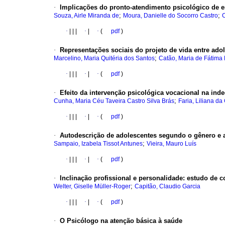
·
Implicações do pronto-atendimento psicológico de e
;
;
Souza, Airle Miranda de
Moura, Danielle do Socorro Castro
C
·
|
|
|
·
|
·
(
pdf
)
·
Representações sociais do projeto de vida entre ad
;
Marcelino, Maria Quitéria dos Santos
Catão, Maria de Fátima
·
|
|
|
·
|
·
(
pdf
)
·
Efeito da intervenção psicológica vocacional na ind
;
Cunha, Maria Céu Taveira Castro Silva Brás
Faria, Liliana da
·
|
|
|
·
|
·
(
pdf
)
·
Autodescrição de adolescentes segundo o gênero e
;
Sampaio, Izabela Tissot Antunes
Vieira, Mauro Luís
·
|
|
|
·
|
·
(
pdf
)
·
Inclinação profissional e personalidade
:
estudo de c
;
Welter, Giselle Müller-Roger
Capitão, Claudio Garcia
·
|
|
|
·
|
·
(
pdf
)
·
O Psicólogo na atenção básica à saúde