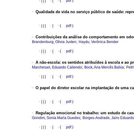
·
|
|
|
·
|
·
(
pdf
)
·
Qualidade de vida no serviço público de saúde
:
repr
·
|
|
|
·
|
·
(
pdf
)
·
Contribuições da análise do comportamento em odon
;
Brandenburg, Olivia Justen
Haydu, Verônica Bender
·
|
|
|
·
|
·
(
pdf
)
·
A não-escola
:
os sentidos atribuídos à escola e ao p
;
;
Marchesan, Eduardo Caliendo
Bock, Ana Mercês Bahia
Petri
·
|
|
|
·
|
·
(
pdf
)
·
O papel do diretor escolar na implantação de uma cu
·
|
|
|
·
|
·
(
pdf
)
·
Regulação emocional no trabalho
:
um estudo de cas
;
Gondim, Sonia Maria Guedes
Borges-Andrade, Jairo Eduard
·
|
|
|
·
|
·
(
pdf
)