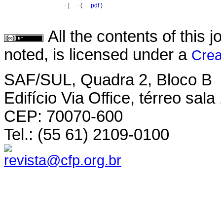
·
|
·
(
pdf
)
All the contents of this
noted, is licensed under a
Crea
SAF/SUL, Quadra 2, Bloco B
Edifício Via Office, térreo sala
CEP: 70070-600
Tel.: (55 61) 2109-0100
revista@cfp.org.br