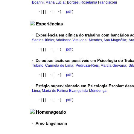
;
Boarini, Maria Lucia
Borges, Roselania Francisconi
·
|
|
|
·
|
·
(
pdf
)
Experiências
·
Experiência em clínica do trabalho com bancários ad
;
;
Santos Júnior, Adalberto Vital dos
Mendes, Ana Magnólia
Ara
·
|
|
|
·
|
·
(
pdf
)
·
De outras tecituras possíveis em Psicologia do Trab
;
;
Tubino, Carmela de Lima
Pedruzzi-Reis, Marcia Giovana
Sil
·
|
|
|
·
|
·
(
pdf
)
·
Estágio supervisionado em Psicologia Escolar
:
desm
Lima, Maria de Fátima Evangelista Mendonça
·
|
|
|
·
|
·
(
pdf
)
Homenageado
·
Arno Engelmann