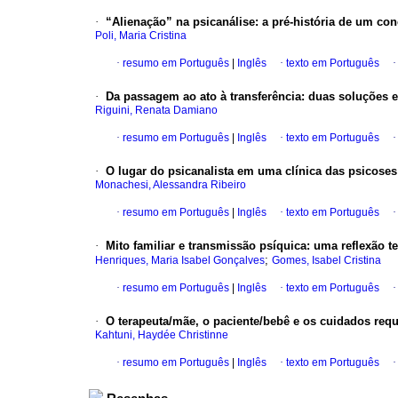
·
“Alienação” na psicanálise
:
a pré-história de um con
Poli, Maria Cristina
·
resumo em Português
|
Inglês
·
texto em Português
·
Da passagem ao ato à transferência
:
duas soluções 
Riguini, Renata Damiano
·
resumo em Português
|
Inglês
·
texto em Português
·
O lugar do psicanalista em uma clínica das psicoses
Monachesi, Alessandra Ribeiro
·
resumo em Português
|
Inglês
·
texto em Português
·
Mito familiar e transmissão psíquica
:
uma reflexão t
;
Henriques, Maria Isabel Gonçalves
Gomes, Isabel Cristina
·
resumo em Português
|
Inglês
·
texto em Português
·
O terapeuta/mãe, o paciente/bebê e os cuidados req
Kahtuni, Haydée Christinne
·
resumo em Português
|
Inglês
·
texto em Português