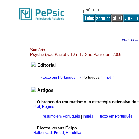
versão i
Sumário
Psyche (Sao Paulo) v.10 n.17 São Paulo jun. 2006
Editorial
·
texto em Português
·
Português (
pdf
)
Artigos
·
O branco do traumatismo
:
a estratégia defensiva da
Prat, Régine
·
resumo em Português
|
Inglês
·
texto em Português
·
Electra versus Édipo
Halberstadt-Freud, Hendrika