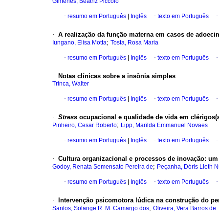
Gimenes, Beatriz Piccolo
·
resumo em Português
|
Inglês
·
texto em Português
·
A realização da função materna em casos de adoeci
;
Iungano, Elisa Motta
Tosta, Rosa Maria
·
resumo em Português
|
Inglês
·
texto em Português
·
Notas clínicas sobre a insônia simples
Trinca, Walter
·
resumo em Português
|
Inglês
·
texto em Português
·
Stress
ocupacional e qualidade de vida em clérigos(
;
Pinheiro, Cesar Roberto
Lipp, Marilda Emmanuel Novaes
·
resumo em Português
|
Inglês
·
texto em Português
·
Cultura organizacional e processos de inovação
:
um 
;
Godoy, Renata Semensato Pereira de
Peçanha, Dóris Lieth 
·
resumo em Português
|
Inglês
·
texto em Português
·
Intervenção psicomotora lúdica na construção do p
;
Santos, Solange R. M. Camargo dos
Oliveira, Vera Barros de