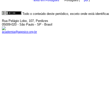
·
texto em Português
·
Português (
pdf
)
Todo o conteúdo deste periódico, exceto onde está identific
Rua Pelágio Lobo, 107, Perdizes
05009-020 - São Paulo - SP - Brasil
academia@appsico.org.br