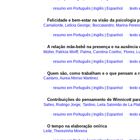
·
resumo em Português
|
Inglês
|
Espanhol
·
texto
·
Felicidade e bem-estar na visão da psicologia p
;
Camalionte, Letícia George
Boccalandro, Marina Pereir
·
resumo em Português
|
Inglês
|
Espanhol
·
texto
·
A relação mãe-bebê na presença e na ausência 
;
;
Müller, Patrícia Wolff
Palma, Carolina Coelho
Flores, L
·
resumo em Português
|
Inglês
|
Espanhol
·
texto
·
Quem são, como trabalham e o que pensam a res
Caetano, Aurea Afonso Martinez
·
resumo em Português
|
Inglês
|
Espanhol
·
texto
·
Contribuições do pensamento de Winnicott para 
;
Salles, Rodrigo Jorge
Tardivo, Leila Salomão de La Pla
·
resumo em Português
|
Inglês
|
Espanhol
·
texto
·
O tempo na elaboração onírica
Leite, Therezinha Moreira