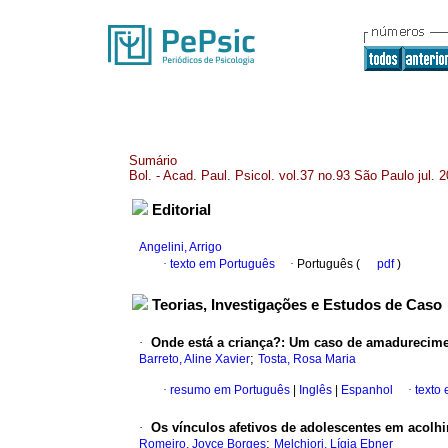
Sumário
Bol. - Acad. Paul. Psicol. vol.37 no.93 São Paulo jul. 
Editorial
Angelini, Arrigo
·
texto em Português
·
Português (
pdf
)
Teorias, Investigações e Estudos de Caso
·
Onde está a criança?
:
Um caso de amadurecimen
;
Barreto, Aline Xavier
Tosta, Rosa Maria
·
resumo em Português
|
Inglês
|
Espanhol
·
texto
·
Os vínculos afetivos de adolescentes em acolhi
;
Romeiro, Joyce Borges
Melchiori, Lígia Ebner