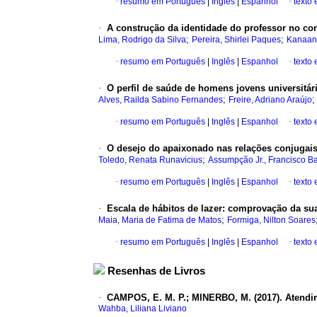
·
resumo em Português
|
Inglês
|
Espanhol
·
texto
·
A construção da identidade do professor no co
;
;
Lima, Rodrigo da Silva
Pereira, Shirlei Paques
Kanaan
·
resumo em Português
|
Inglês
|
Espanhol
·
texto
·
O perfil de saúde de homens jovens universitár
;
Alves, Railda Sabino Fernandes
Freire, Adriano Araújo
·
resumo em Português
|
Inglês
|
Espanhol
·
texto
·
O desejo do apaixonado nas relações conjugais
;
Toledo, Renata Runavicius
Assumpção Jr., Francisco Ba
·
resumo em Português
|
Inglês
|
Espanhol
·
texto
·
Escala de hábitos de lazer
:
comprovação da sua 
;
Maia, Maria de Fatima de Matos
Formiga, Nilton Soares
·
resumo em Português
|
Inglês
|
Espanhol
·
texto
Resenhas de Livros
·
CAMPOS, E. M. P.; MINERBO, M. (2017).
Atendi
Wahba, Liliana Liviano