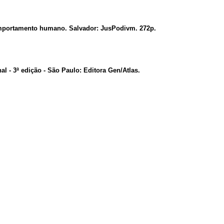
omportamento humano. Salvador: JusPodivm. 272p.
al -
3ª edição - São Paulo: Editora Gen/Atlas.