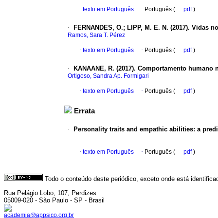
·
texto em Português
·
Português (
pdf
)
·
FERNANDES, O.; LIPP, M. E. N. (2017).
Vidas no
Ramos, Sara T. Pérez
·
texto em Português
·
Português (
pdf
)
·
KANAANE, R. (2017).
Comportamento humano nas 
Ortigoso, Sandra Ap. Formigari
·
texto em Português
·
Português (
pdf
)
Errata
·
Personality traits and empathic abilities
: a pred
·
texto em Português
·
Português (
pdf
)
Todo o conteúdo deste periódico, exceto onde está identific
Rua Pelágio Lobo, 107, Perdizes
05009-020 - São Paulo - SP - Brasil
academia@appsico.org.br