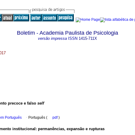
Boletim - Academia Paulista de Psicologia
versão impressa
ISSN
1415-711X
2017
to precoce e falso
self
 em Português
·
Português (
pdf
)
mento institucional
:
permanências, expansão e rupturas