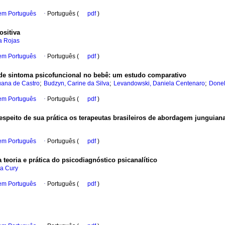
 em Português
·
Português (
pdf
)
ositiva
a Rojas
 em Português
·
Português (
pdf
)
de sintoma psicofuncional no bebê
:
um estudo comparativo
;
;
;
uana de Castro
Budzyn, Carine da Silva
Levandowski, Daniela Centenaro
Donel
 em Português
·
Português (
pdf
)
peito de sua prática os terapeutas brasileiros de abordagem junguian
 em Português
·
Português (
pdf
)
teoria e prática do psicodiagnóstico psicanalítico
ta Cury
 em Português
·
Português (
pdf
)