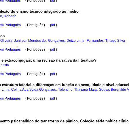
 em Português
·
Português (
pdf
)
ntexto do ensino técnico integrado ao médio
e, Roberto
 em Português
·
Português (
pdf
)
ios
;
;
;
Oliveira, Janilson Mendes de
Gonçalves, Deize Lima
Fernandes, Thiago Silva
 em Português
·
Português (
pdf
)
 e extraconjugais
:
uma revisão narrativa da literatura?
ptista
 em Português
·
Português (
pdf
)
estrutura fatorial e diferenças em função do sexo, idade e nível educa
;
;
;
Lima, Celina Aparecida Gonçalves
Tolentino, Thatiana Maia
Sousa, Berenilde Va
 em Português
·
Português (
pdf
)
mento psicanalítico do transtorno de pânico.
Coleção série prática clíni