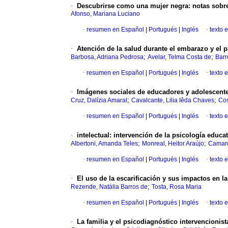
·
Descubrirse como una mujer negra: notas sobre 
Afonso, Mariana Luciano
·
resumen en Español
|
Portugués
|
Inglés
·
texto 
·
Atención de la salud durante el embarazo y el 
;
;
Barbosa, Adriana Pedrosa
Avelar, Telma Costa de
Barr
·
resumen en Español
|
Portugués
|
Inglés
·
texto 
·
Imágenes sociales de educadores y adolescente
;
;
Cruz, Dalízia Amaral
Cavalcante, Lilia Iêda Chaves
Cos
·
resumen en Español
|
Portugués
|
Inglés
·
texto 
·
intelectual: intervención de la psicología educat
;
;
Albertoni, Amanda Teles
Monreal, Heitor Araújo
Camaro
·
resumen en Español
|
Portugués
|
Inglés
·
texto 
·
El uso de la escarificación y sus impactos en l
;
Rezende, Natália Barros de
Tosta, Rosa Maria
·
resumen en Español
|
Portugués
|
Inglés
·
texto 
·
La familia y el psicodiagnóstico intervencionist