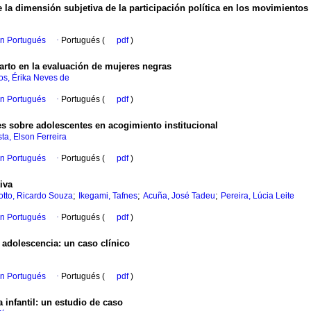
la dimensión subjetiva de la participación política en los movimientos 
en Portugués
·
Portugués (
pdf
)
parto en la evaluación de mujeres negras
os, Érika Neves de
en Portugués
·
Portugués (
pdf
)
s sobre adolescentes en acogimiento institucional
ta, Elson Ferreira
en Portugués
·
Portugués (
pdf
)
iva
;
;
;
tto, Ricardo Souza
Ikegami, Tafnes
Acuña, José Tadeu
Pereira, Lúcia Leite
en Portugués
·
Portugués (
pdf
)
a adolescencia: un caso clínico
en Portugués
·
Portugués (
pdf
)
a infantil: un estudio de caso