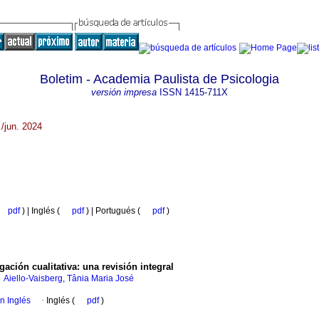
Boletim - Academia Paulista de Psicologia
versión impresa
ISSN
1415-711X
./jun. 2024
pdf
) | Inglés (
pdf
) | Portugués (
pdf
)
ación cualitativa: una revisión integral
;
Aiello-Vaisberg, Tânia Maria José
en Inglés
·
Inglés (
pdf
)