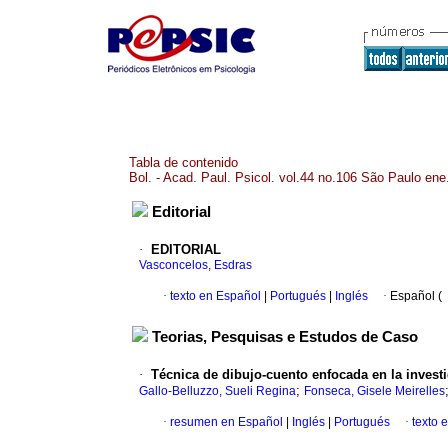
Tabla de contenido
Bol. - Acad. Paul. Psicol. vol.44 no.106 São Paulo ene
Editorial
·
EDITORIAL
Vasconcelos, Esdras
·
texto en Español
|
Portugués
|
Inglés
·
Español (
Teorias, Pesquisas e Estudos de Caso
·
Técnica de dibujo-cuento enfocada en la investig
;
Gallo-Belluzzo, Sueli Regina
Fonseca, Gisele Meirelles
·
resumen en Español
|
Inglés
|
Portugués
·
texto 