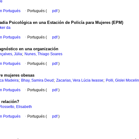
fé
en Portugués
·
Portugués (
pdf
)
radia Psicológica en una Estación de Policía para Mujeres (EPM)
ker da
en Portugués
·
Portugués (
pdf
)
iagnóstico en una organización
;
çalves, Júlia
Nunes, Thiago Soares
en Portugués
·
Portugués (
pdf
)
tre mujeres obesas
;
;
;
ica Madeira
Bhay, Samira Deud
Zacarias, Vera Lúcia Iwasse
Polli, Gislei Mocelin
en Portugués
·
Portugués (
pdf
)
 relación?
Rossetto, Elisabeth
en Portugués
·
Portugués (
pdf
)