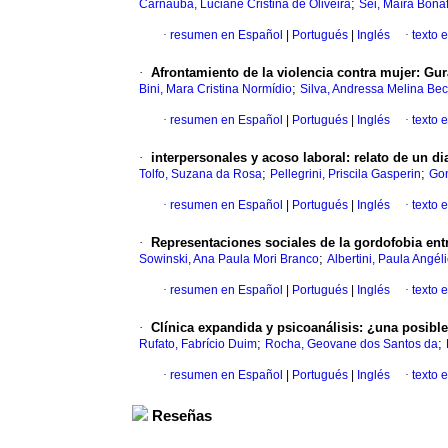
;
Carnauba, Luciane Cristina de Oliveira
Sei, Maíra Bona
·
resumen en Español
|
Portugués
|
Inglés
·
texto 
·
Afrontamiento de la violencia contra mujer: Gu
;
Bini, Mara Cristina Normídio
Silva, Andressa Melina Bec
·
resumen en Español
|
Portugués
|
Inglés
·
texto 
·
interpersonales y acoso laboral: relato de un d
;
;
Tolfo, Suzana da Rosa
Pellegrini, Priscila Gasperin
Gon
·
resumen en Español
|
Portugués
|
Inglés
·
texto 
·
Representaciones sociales de la gordofobia en
;
Sowinski, Ana Paula Mori Branco
Albertini, Paula Angél
·
resumen en Español
|
Portugués
|
Inglés
·
texto 
·
Clínica expandida y psicoanálisis: ¿una posible
;
;
Rufato, Fabrício Duim
Rocha, Geovane dos Santos da
·
resumen en Español
|
Portugués
|
Inglés
·
texto 
Reseñas