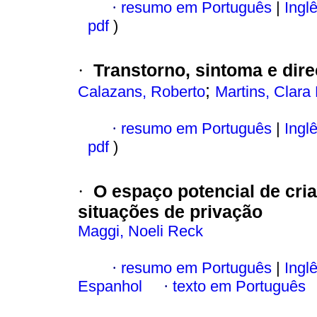
·
resumo em Português
|
Ingl
pdf
)
Transtorno, sintoma e dir
·
;
Calazans, Roberto
Martins, Clara
·
resumo em Português
|
Ingl
pdf
)
O espaço potencial de cri
·
situações de privação
Maggi, Noeli Reck
·
resumo em Português
|
Ingl
Espanhol
·
texto em Português