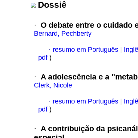
Dossiê
O debate entre o cuidado 
·
Bernard, Pechberty
·
resumo em Português
|
Ingl
pdf
)
A adolescência e a "meta
·
Clerk, Nicole
·
resumo em Português
|
Ingl
pdf
)
A contribuição da psicaná
·
especial