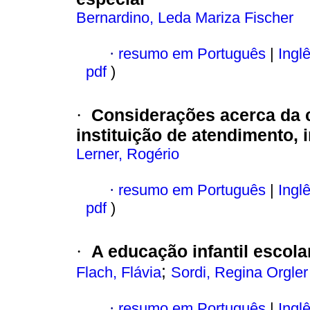
Bernardino, Leda Mariza Fischer
·
resumo em Português
|
Ingl
pdf
)
Considerações acerca da c
·
instituição de atendimento,
Lerner, Rogério
·
resumo em Português
|
Ingl
pdf
)
A educação infantil escol
·
;
Flach, Flávia
Sordi, Regina Orgler
·
resumo em Português
|
Ingl