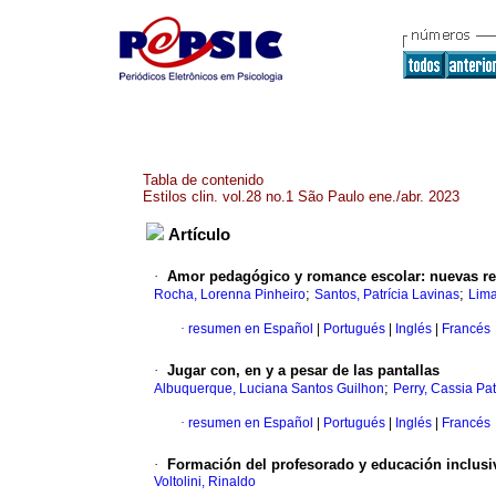
Tabla de contenido
Estilos clin. vol.28 no.1 São Paulo ene./abr. 2023
Artículo
·
Amor pedagógico y romance escolar: nuevas ref
;
;
Rocha, Lorenna Pinheiro
Santos, Patrícia Lavinas
Lima
·
resumen en Español
|
Portugués
|
Inglés
|
Francés
·
Jugar con, en y a pesar de las pantallas
;
Albuquerque, Luciana Santos Guilhon
Perry, Cassia Pat
·
resumen en Español
|
Portugués
|
Inglés
|
Francés
·
Formación del profesorado y educación inclusiva
Voltolini, Rinaldo