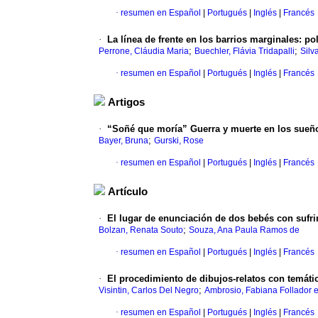
·
resumen en Español
|
Portugués
|
Inglés
|
Francés
·
La línea de frente en los barrios marginales: po
;
;
Perrone, Cláudia Maria
Buechler, Flávia Tridapalli
Silv
·
resumen en Español
|
Portugués
|
Inglés
|
Francés
Artigos
·
“Soñé que moría” Guerra y muerte en los sueñ
;
Bayer, Bruna
Gurski, Rose
·
resumen en Español
|
Portugués
|
Inglés
|
Francés
Artículo
·
El lugar de enunciación de dos bebés con sufri
;
Bolzan, Renata Souto
Souza, Ana Paula Ramos de
·
resumen en Español
|
Portugués
|
Inglés
|
Francés
·
El procedimiento de dibujos-relatos con temátic
;
Visintin, Carlos Del Negro
Ambrosio, Fabiana Follador 
·
resumen en Español
|
Portugués
|
Inglés
|
Francés