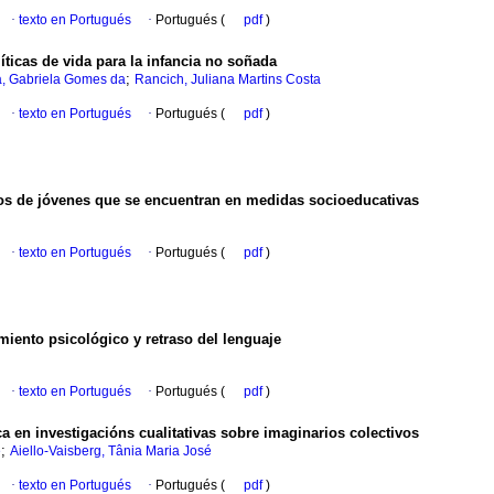
·
texto en Portugués
·
Portugués (
pdf
)
líticas de vida para la infancia no soñada
;
a, Gabriela Gomes da
Rancich, Juliana Martins Costa
·
texto en Portugués
·
Portugués (
pdf
)
os de jóvenes que se encuentran en medidas socioeducativas
·
texto en Portugués
·
Portugués (
pdf
)
miento psicológico y retraso del lenguaje
·
texto en Portugués
·
Portugués (
pdf
)
a en investigacións cualitativas sobre imaginarios colectivos
;
e
Aiello-Vaisberg, Tânia Maria José
·
texto en Portugués
·
Portugués (
pdf
)