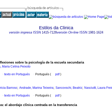
Estilos da Clinica
versión impresa
ISSN
1415-7128
versión On-line
ISSN
1981-1624
lexiones sobre la psicología de la escuela secundaria
, Maria Celina Peixoto
·
texto en Portugués
·
Portugués (
pdf
)
;
;
;
ricia Barroso
Andrade, Marina Teixeira
Sancovschi, Beatriz
Nasciutti, Laura Frei
·
texto en Portugués
·
Portugués (
pdf
)
: el abordaje clínica centrada en la transferencia