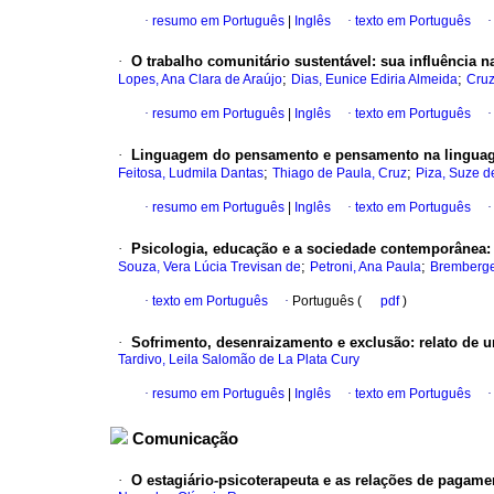
·
resumo em Português
|
Inglês
·
texto em Português
·
O trabalho comunitário sustentável: sua influência n
;
;
Lopes, Ana Clara de Araújo
Dias, Eunice Ediria Almeida
Cruz
·
resumo em Português
|
Inglês
·
texto em Português
·
Linguagem do pensamento e pensamento na lingua
;
;
Feitosa, Ludmila Dantas
Thiago de Paula, Cruz
Piza, Suze de
·
resumo em Português
|
Inglês
·
texto em Português
·
Psicologia, educação e a sociedade contemporânea
;
;
Souza, Vera Lúcia Trevisan de
Petroni, Ana Paula
Bremberger
·
texto em Português
·
Português (
pdf
)
·
Sofrimento, desenraizamento e exclusão
:
relato de 
Tardivo, Leila Salomão de La Plata Cury
·
resumo em Português
|
Inglês
·
texto em Português
Comunicação
·
O estagiário-psicoterapeuta e as relações de pagame