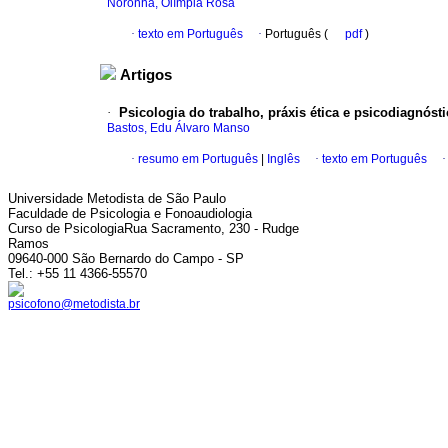
Noronha, Olímpia Rosa
·
texto em Português
·
Português (
pdf
)
Artigos
·
Psicologia do trabalho, práxis ética e psicodiagnóst
Bastos, Edu Álvaro Manso
·
resumo em Português
|
Inglês
·
texto em Português
Universidade Metodista de São Paulo
Faculdade de Psicologia e Fonoaudiologia
Curso de PsicologiaRua Sacramento, 230 - Rudge
Ramos
09640-000 São Bernardo do Campo - SP
Tel.: +55 11 4366-55570
psicofono@metodista.br