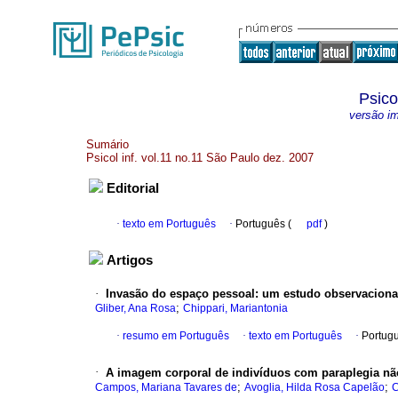
Psico
versão i
Sumário
Psicol inf. vol.11 no.11 São Paulo dez. 2007
Editorial
·
texto em Português
·
Português (
pdf
)
Artigos
·
Invasão do espaço pessoal: um estudo observacional
;
Gliber, Ana Rosa
Chippari, Mariantonia
·
resumo em Português
·
texto em Português
·
Portug
·
A imagem corporal de indivíduos com paraplegia nã
;
;
Campos, Mariana Tavares de
Avoglia, Hilda Rosa Capelão
C