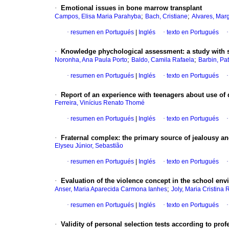
·
Emotional issues in bone marrow transplant
;
;
Campos, Elisa Maria Parahyba
Bach, Cristiane
Alvares, Mar
·
resumen en Portugués
|
Inglés
·
texto en Portugués
·
Knowledge phychological assessment
:
a study with
;
;
Noronha, Ana Paula Porto
Baldo, Camila Rafaela
Barbin, Pa
·
resumen en Portugués
|
Inglés
·
texto en Portugués
·
Report of an experience with teenagers about use of
Ferreira, Vinícius Renato Thomé
·
resumen en Portugués
|
Inglés
·
texto en Portugués
·
Fraternal complex
:
the primary source of jealousy a
Elyseu Júnior, Sebastião
·
resumen en Portugués
|
Inglés
·
texto en Portugués
·
Evaluation of the violence concept in the school en
;
Anser, Maria Aparecida Carmona Ianhes
Joly, Maria Cristina
·
resumen en Portugués
|
Inglés
·
texto en Portugués
·
Validity of personal selection tests according to prof