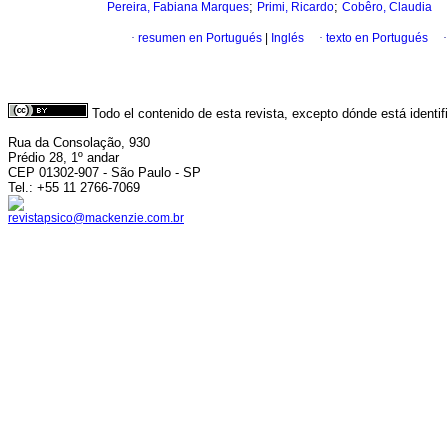
;
;
Pereira, Fabiana Marques
Primi, Ricardo
Cobêro, Claudia
·
resumen en Portugués
|
Inglés
·
texto en Portugués
Todo el contenido de esta revista, excepto dónde está identi
Rua da Consolação, 930
Prédio 28, 1º andar
CEP 01302-907 - São Paulo - SP
Tel.: +55 11 2766-7069
revistapsico@mackenzie.com.br