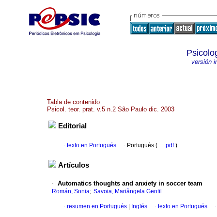
Psicolog
versión 
Tabla de contenido
Psicol. teor. prat. v.5 n.2 São Paulo dic. 2003
Editorial
·
texto en Portugués
·
Portugués (
pdf
)
Artículos
·
Automatics thoughts and anxiety in soccer team
;
Román, Sonia
Savoia, Mariângela Gentil
·
resumen en Portugués
|
Inglés
·
texto en Portugués