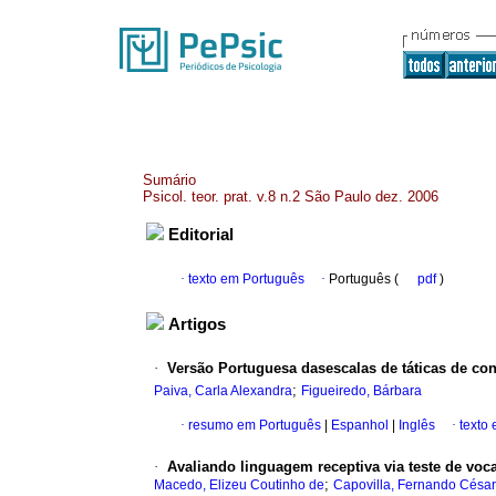
Sumário
Psicol. teor. prat. v.8 n.2 São Paulo dez. 2006
Editorial
·
texto em Português
·
Português (
pdf
)
Artigos
·
Versão Portuguesa dasescalas de táticas de conf
;
Paiva, Carla Alexandra
Figueiredo, Bárbara
·
resumo em Português
|
Espanhol
|
Inglês
·
texto
·
Avaliando linguagem receptiva via teste de vo
;
Macedo, Elizeu Coutinho de
Capovilla, Fernando César