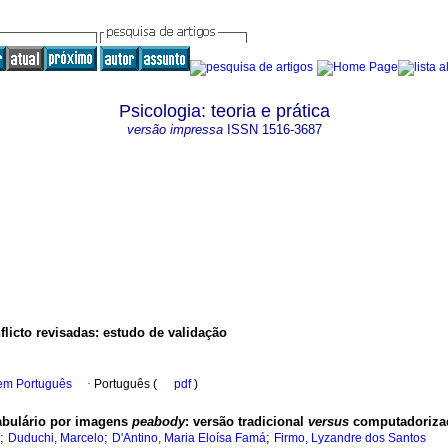
Psicologia: teoria e prática
versão impressa
ISSN
1516-3687
licto revisadas
:
estudo de validação
 em Português
·
Português (
pdf
)
cabulário por imagens
peabody
:
versão tradicional
versus
computadoriza
;
;
;
Duduchi, Marcelo
D'Antino, Maria Eloísa Famá
Firmo, Lyzandre dos Santos