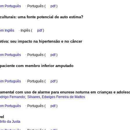
 em Português
·
Português (
pdf
)
culturais
:
uma fonte potencial de auto estima?
em Inglês
·
Inglês (
pdf
)
etiva
:
seu impacto na hipertensão e no câncer
 em Português
·
Português (
pdf
)
e paciente com membro inferior amputado
 em Português
·
Português (
pdf
)
tamental com uso de alarme para enurese noturna em crianças e adoles
;
odrigo Fernando
Silvares, Edwiges Ferreira de Mattos
 em Português
·
Português (
pdf
)
vel
rito da Justa