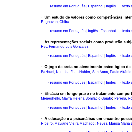
·
resumo em Português
|
Espanhol
|
Inglês
·
texto
·
Um estudo de valores como competências inter
Raghavan, Chitra
·
resumo em Português
|
Inglês
|
Espanhol
·
texto 
·
As representações sociais como produção subj
Rey, Fernando Luis González
·
resumo em Português
|
Espanhol
|
Inglês
·
texto
·
O jogo de areia no atendimento psicológico d
;
Bazhuni, Natasha Frias Nahim
SantAnna, Paulo Afrânio
·
resumo em Português
|
Espanhol
|
Inglês
·
texto
·
Eficácia em longo prazo no tratamento compor
;
Meneghello, Mayra Helena Bonifácio Gaiato
Pereira, R
·
resumo em Português
|
Espanhol
|
Inglês
·
texto
·
A educação e a psicanálise
:
um encontro possí
;
Ribeiro, Maviane Vieira Machado
Neves, Marisa Maria B