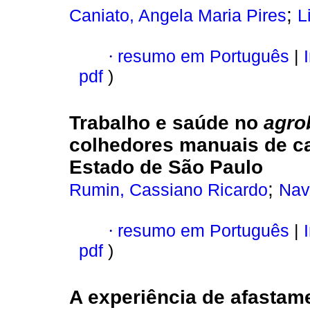
;
Caniato, Angela Maria Pires
L
·
resumo em Português
|
I
pdf
)
Trabalho e saúde no
agro
colhedores manuais de ca
Estado de São Paulo
;
Rumin, Cassiano Ricardo
Nav
·
resumo em Português
|
I
pdf
)
A experiência de afastam