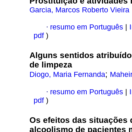
Prostituição e atividades 
Garcia, Marcos Roberto Vieira
·
resumo em Português
|
I
pdf
)
Alguns sentidos atribuíd
de limpeza
;
Diogo, Maria Fernanda
Maheir
·
resumo em Português
|
I
pdf
)
Os efeitos das situações 
alcoolismo de pacientes m