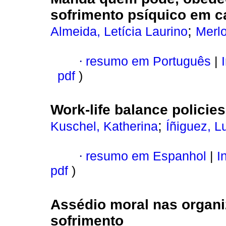
sofrimento psíquico em c
;
Almeida, Letícia Laurino
Merlo
·
resumo em Português
|
I
pdf
)
Work-life balance policies
;
Kuschel, Katherina
Íñiguez, L
·
resumo em Espanhol
|
In
pdf
)
Assédio moral nas organi
sofrimento