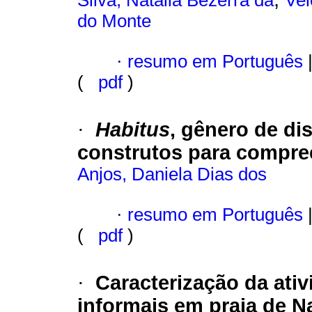
Silva, Natália Bezerra da
Vel
do Monte
·
resumo em Português
(
pdf
)
Habitus
, gênero de di
·
construtos para compre
Anjos, Daniela Dias dos
·
resumo em Português
(
pdf
)
Caracterização da ativ
·
informais em praia de Na