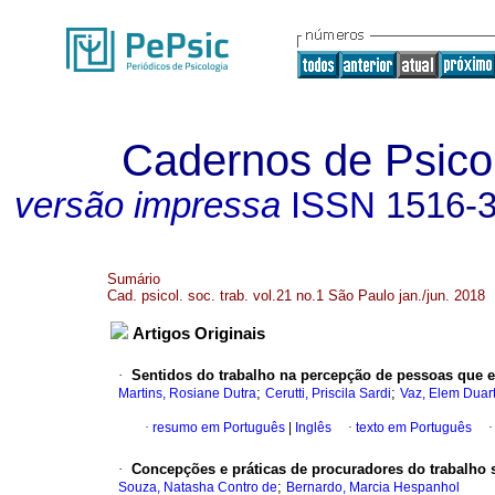
Cadernos de Psicol
versão impressa
ISSN
1516-
Sumário
Cad. psicol. soc. trab. vol.21 no.1 São Paulo jan./jun. 2018
Artigos Originais
·
Sentidos do trabalho na percepção de pessoas que
;
;
Martins, Rosiane Dutra
Cerutti, Priscila Sardi
Vaz, Elem Duar
·
resumo em Português
|
Inglês
·
texto em Português
·
Concepções e práticas de procuradores do trabalho s
;
Souza, Natasha Contro de
Bernardo, Marcia Hespanhol