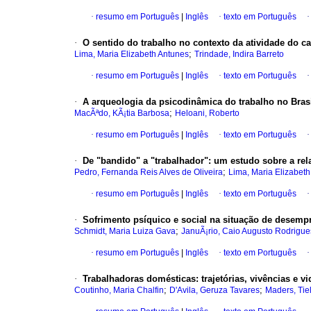
·
resumo em Português
|
Inglês
·
texto em Português
·
O sentido do trabalho no contexto da atividade do ca
;
Lima, Maria Elizabeth Antunes
Trindade, Indira Barreto
·
resumo em Português
|
Inglês
·
texto em Português
·
A arqueologia da psicodinâmica do trabalho no Bras
;
MacÃªdo, KÃ¡tia Barbosa
Heloani, Roberto
·
resumo em Português
|
Inglês
·
texto em Português
·
De "bandido" a "trabalhador": um estudo sobre a rel
;
Pedro, Fernanda Reis Alves de Oliveira
Lima, Maria Elizabet
·
resumo em Português
|
Inglês
·
texto em Português
·
Sofrimento psíquico e social na situação de desemp
;
Schmidt, Maria Luiza Gava
JanuÃ¡rio, Caio Augusto Rodrigue
·
resumo em Português
|
Inglês
·
texto em Português
·
Trabalhadoras domésticas: trajetórias, vivências e vi
;
;
Coutinho, Maria Chalfin
D'Avila, Geruza Tavares
Maders, Tie