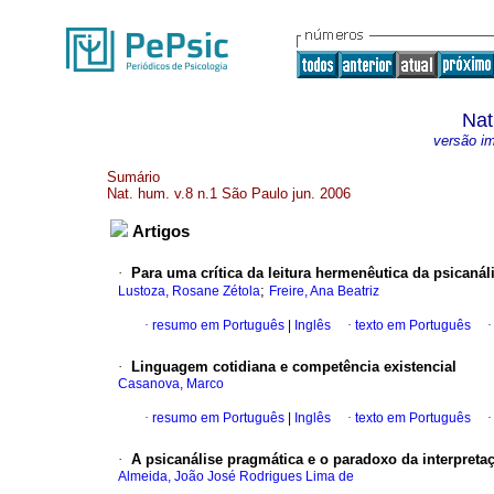
Nat
versão i
Sumário
Nat. hum. v.8 n.1 São Paulo jun. 2006
Artigos
·
Para uma crítica da leitura hermenêutica da psicanál
;
Lustoza, Rosane Zétola
Freire, Ana Beatriz
·
resumo em Português
|
Inglês
·
texto em Português
·
Linguagem cotidiana e competência existencial
Casanova, Marco
·
resumo em Português
|
Inglês
·
texto em Português
·
A psicanálise pragmática e o paradoxo da interpreta
Almeida, João José Rodrigues Lima de