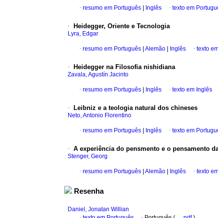
·
resumo em Português
|
Inglês
·
texto em Portugu
·
Heidegger, Oriente e Tecnologia
Lyra, Edgar
·
resumo em Português
|
Alemão
|
Inglês
·
texto e
·
Heidegger na Filosofia nishidiana
Zavala, Agustín Jacinto
·
resumo em Português
|
Inglês
·
texto em Inglês
·
Leibniz e a teologia natural dos chineses
Neto, Antonio Florentino
·
resumo em Português
|
Inglês
·
texto em Portugu
·
A experiência do pensmento e o pensamento da 
Stenger, Georg
·
resumo em Português
|
Alemão
|
Inglês
·
texto e
Resenha
Daniel, Jonatan Willian
·
texto em Português
·
Português (
pdf
)