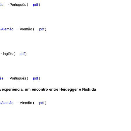
ês
·
Português (
pdf
)
m Alemão
·
Alemão (
pdf
)
·
Inglês (
pdf
)
ês
·
Português (
pdf
)
experiência: um encontro entre Heidegger e Nishida
m Alemão
·
Alemão (
pdf
)