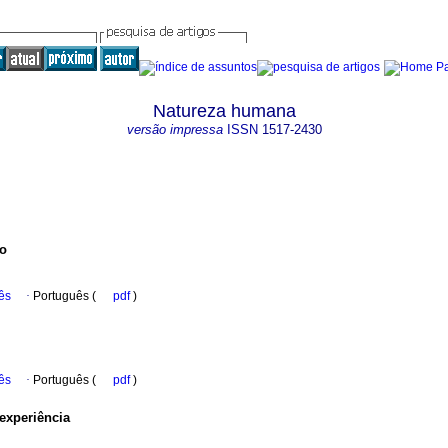
Natureza humana
versão impressa
ISSN
1517-2430
ão
ês
·
Português (
pdf
)
ês
·
Português (
pdf
)
 experiência