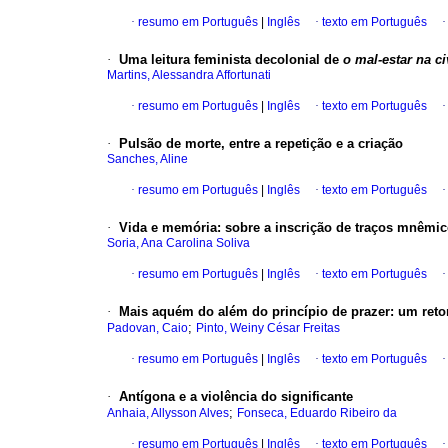
·
resumo em Português
|
Inglês
·
texto em Português
·
Uma leitura feminista decolonial de
o mal-estar na ci
Martins, Alessandra Affortunati
·
resumo em Português
|
Inglês
·
texto em Português
·
Pulsão de morte, entre a repetição e a criação
Sanches, Aline
·
resumo em Português
|
Inglês
·
texto em Português
·
Vida e memória
:
sobre a inscrição de traços mnêmi
Soria, Ana Carolina Soliva
·
resumo em Português
|
Inglês
·
texto em Português
·
Mais aquém do além do princípio de prazer
:
um reto
;
Padovan, Caio
Pinto, Weiny César Freitas
·
resumo em Português
|
Inglês
·
texto em Português
·
Antígona e a violência do significante
;
Anhaia, Allysson Alves
Fonseca, Eduardo Ribeiro da
·
resumo em Português
|
Inglês
·
texto em Português