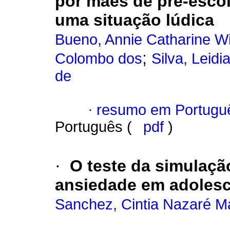
por mães de pré-escol
uma situação lúdica
Bueno, Annie Catharine Wi
;
Colombo dos
Silva, Leidi
de
·
resumo em Portugu
Português (
pdf
)
·
O teste da simulaçã
ansiedade em adolesc
Sanchez, Cintia Nazaré M