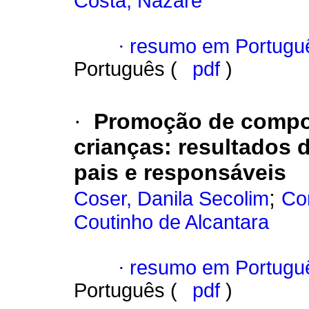
Costa, Nazaré
·
resumo em Portugu
Português (
pdf
)
·
Promoção de compo
crianças
:
resultados 
pais e responsáveis
;
Coser, Danila Secolim
Co
Coutinho de Alcantara
·
resumo em Portugu
Português (
pdf
)