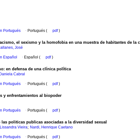
en Portugués
·
Portugués (
pdf
)
racismo, el sexismo y la homofobia en una muestra de habitantes de la 
llanes, José
en Español
·
Español (
pdf
)
mo
:
en defensa de una clínica política
 Daniela Cabral
en Portugués
·
Portugués (
pdf
)
as y enfrentamientos al biopoder
en Portugués
·
Portugués (
pdf
)
 las politicas publicas asociadas a la diversidad sexual
;
Lissandra Vieira
Nardi, Henrique Caetano
en Portugués
·
Portugués (
pdf
)