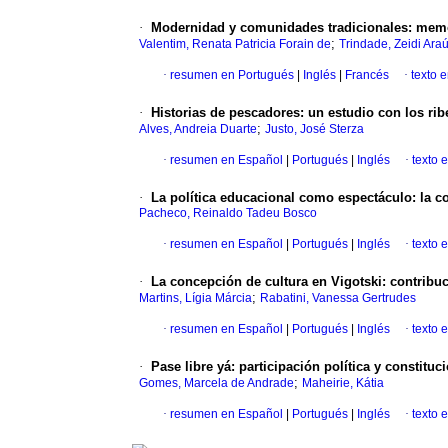
·
Modernidad y comunidades tradicionales
:
memor
;
Valentim, Renata Patricia Forain de
Trindade, Zeidi Ara
·
resumen en Portugués
|
Inglés
|
Francés
·
texto 
·
Historias de pescadores
:
un estudio con los rib
;
Alves, Andreia Duarte
Justo, José Sterza
·
resumen en Español
|
Portugués
|
Inglés
·
texto 
·
La política educacional como espectáculo
:
la c
Pacheco, Reinaldo Tadeu Bosco
·
resumen en Español
|
Portugués
|
Inglés
·
texto 
·
La concepción de cultura en Vigotski
:
contribuc
;
Martins, Lígia Márcia
Rabatini, Vanessa Gertrudes
·
resumen en Español
|
Portugués
|
Inglés
·
texto 
·
Pase libre yá
:
participación política y constituc
;
Gomes, Marcela de Andrade
Maheirie, Kátia
·
resumen en Español
|
Portugués
|
Inglés
·
texto 