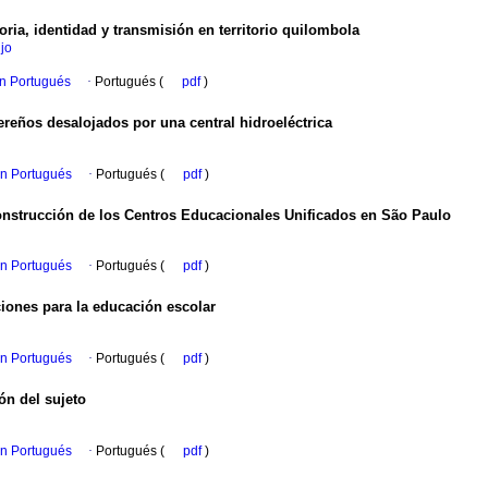
ia, identidad y transmisión en territorio quilombola
újo
en Portugués
·
Portugués (
pdf
)
ereños desalojados por una central hidroeléctrica
en Portugués
·
Portugués (
pdf
)
onstrucción de los Centros Educacionales Unificados en São Paulo
en Portugués
·
Portugués (
pdf
)
iones para la educación escolar
en Portugués
·
Portugués (
pdf
)
ión del sujeto
en Portugués
·
Portugués (
pdf
)