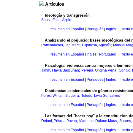
Artículos
·
Ideología y transgresión
Sousa Filho, Alípio
·
resumen en Español
|
Portugués
|
Inglés
·
texto 
·
Analizando el prejuicio
:
bases ideológicas del 
;
;
Rottenbacher, Jan Marc
Espinosa, Agustín
Manuel Maga
·
resumen en Español
|
Inglés
|
Portugués
·
texto 
·
Psicología, violencia contra mujeres e feminis
;
;
Timm, Flávia Bascuñán
Pereira, Ondina Pena
Gontijo,
·
resumen en Español
|
Portugués
|
Inglés
·
texto 
·
Disidencias existenciales de género
:
resistenci
;
Peres, William Siqueira
Toledo, Lívia Gonsalves
·
resumen en Español
|
Portugués
|
Inglés
·
texto 
·
Las formas del "hacer psy" y la constituicíon de
;
;
Detoni, Priscila Pavan
Marques, Daiane Maus
Soares, 
·
resumen en Español
|
Portugués
|
Inglés
·
texto 