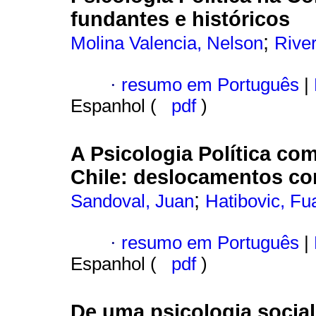
fundantes e históricos
;
Molina Valencia, Nelson
River
·
resumo em Português
|
Espanhol (
pdf
)
A Psicologia Política c
Chile
:
deslocamentos con
;
Sandoval, Juan
Hatibovic, Fu
·
resumo em Português
|
Espanhol (
pdf
)
De uma psicologia socia